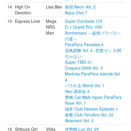
14
High On
Lisa Bee
新宿 Neon Vol. 2
Devotion
Aqua Dive 7
15
Express Love
Mega
Super Eurobeat 170
NRG
D-1 Grand Prix 10th
Man
Anniversary ～超然パラパラへ
の道～
ParaPara Paradise 6
花鳥調舞 Vol. 4 -営業マン 人間
ぢゃない-
Super TMD 01
Cospara 2009 Vol. 3
Medusa ParaPara Islands Vol.
4
パラれる World Vol. 1
Neo 講習会 3
豊橋 Cat Walk Hyper ParaPara
Rave Vol. 7
福井 Club Heaven Episode 1
倉敷 Club Teruteru Vol. 22
Akamach Vol. 2
16
Shibuya Girl
Vicky
伊勢崎 Luv Vol. 25