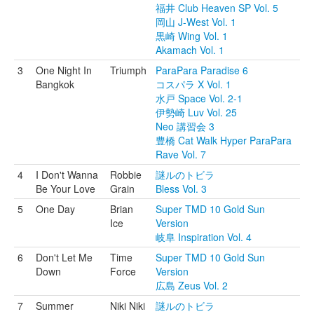
福井 Club Heaven SP Vol. 5
岡山 J-West Vol. 1
黒崎 Wing Vol. 1
Akamach Vol. 1
3
One Night In
Triumph
ParaPara Paradise 6
Bangkok
コスパラ X Vol. 1
水戸 Space Vol. 2-1
伊勢崎 Luv Vol. 25
Neo 講習会 3
豊橋 Cat Walk Hyper ParaPara
Rave Vol. 7
4
I Don't Wanna
Robbie
謎ルのトビラ
Be Your Love
Grain
Bless Vol. 3
5
One Day
Brian
Super TMD 10 Gold Sun
Ice
Version
岐阜 Inspiration Vol. 4
6
Don't Let Me
Time
Super TMD 10 Gold Sun
Down
Force
Version
広島 Zeus Vol. 2
7
Summer
Niki Niki
謎ルのトビラ