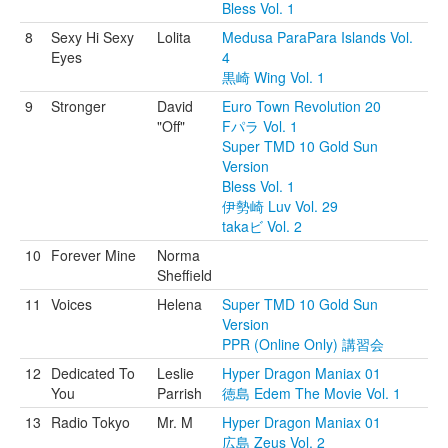
Bless Vol. 1
8
Sexy Hi Sexy
Lolita
Medusa ParaPara Islands Vol.
Eyes
4
黒崎 Wing Vol. 1
9
Stronger
David
Euro Town Revolution 20
"Off"
Fパラ Vol. 1
Super TMD 10 Gold Sun
Version
Bless Vol. 1
伊勢崎 Luv Vol. 29
takaビ Vol. 2
10
Forever Mine
Norma
Sheffield
11
Voices
Helena
Super TMD 10 Gold Sun
Version
PPR (Online Only) 講習会
12
Dedicated To
Leslie
Hyper Dragon Maniax 01
You
Parrish
徳島 Edem The Movie Vol. 1
13
Radio Tokyo
Mr. M
Hyper Dragon Maniax 01
広島 Zeus Vol. 2