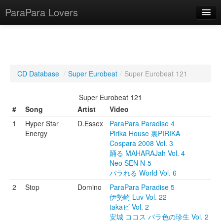
ParaPara Lovers
What is ParaPara?
CD Database
/
Super Eurobeat
/
Super Eurobeat 121
ParaPara Video Database
Super Eurobeat 121
TechPara Video Database
#
Song
Artist
Video
1
Hyper Star
D.Essex
ParaPara Paradise 4
CD Database
Energy
Pirika House 裏PIRIKA
Cospara 2008 Vol. 3
Lesson Database
踊る MAHARAJah Vol. 4
Neo SEN N-5
English
パラれる World Vol. 6
2
Stop
Domino
ParaPara Paradise 5
伊勢崎 Luv Vol. 22
takaビ Vol. 2
安城 ココス パラ色の珍生 Vol. 2