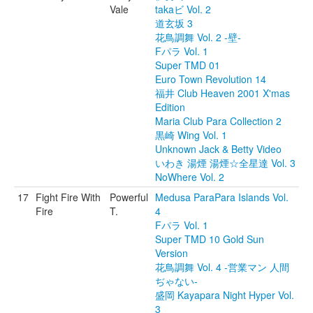
Vale
takaビ Vol. 2
道玄坂 3
花鳥調舞 Vol. 2 -壁-
Fパラ Vol. 1
Super TMD 01
Euro Town Revolution 14
福井 Club Heaven 2001 X'mas
Edition
Maria Club Para Collection 2
黒崎 Wing Vol. 1
Unknown Jack & Betty Video
いわき 湯煙 湯煙☆全星達 Vol. 3
NoWhere Vol. 2
17
Fight Fire With
Powerful
Medusa ParaPara Islands Vol.
Fire
T.
4
Fパラ Vol. 1
Super TMD 10 Gold Sun
Version
花鳥調舞 Vol. 4 -営業マン 人間
ぢゃない-
盛岡 Kayapara Night Hyper Vol.
3