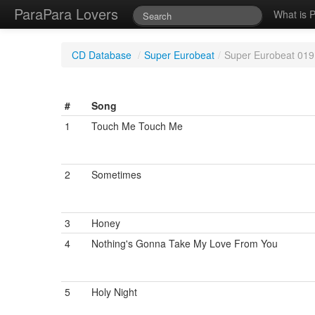
ParaPara Lovers
What is 
CD Database
/
Super Eurobeat
/
Super Eurobeat 019
#
Song
1
Touch Me Touch Me
2
Sometimes
3
Honey
4
Nothing's Gonna Take My Love From You
5
Holy Night