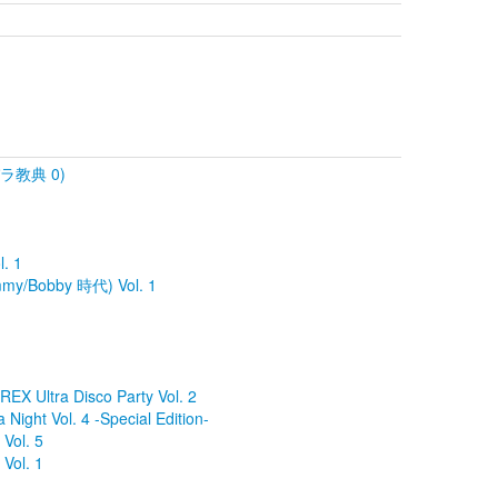
ラパラ教典 0)
l. 1
my/Bobby 時代) Vol. 1
 Ultra Disco Party Vol. 2
ight Vol. 4 -Special Edition-
Vol. 5
Vol. 1