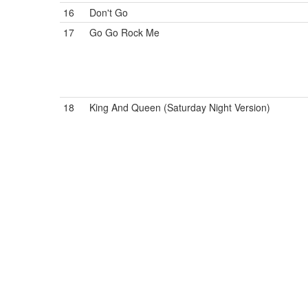
16
Don't Go
17
Go Go Rock Me
18
King And Queen (Saturday Night Version)