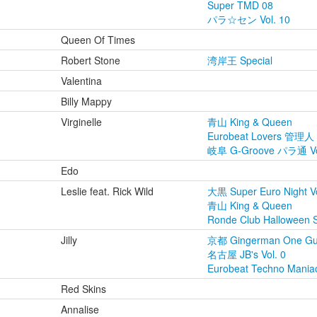
Super TMD 08
パラ☆セン Vol. 10
Queen Of Times
Robert Stone
湾岸王 Special
Valentina
Billy Mappy
Virginelle
青山 King & Queen
Eurobeat Lovers 管理人
岐阜 G-Groove パラ通 Vo
Edo
Leslie feat. Rick Wild
大黒 Super Euro Night 
青山 King & Queen
Ronde Club Halloween 
Jilly
京都 Gingerman One G
名古屋 JB's Vol. 0
Eurobeat Techno Mania
Red Skins
Annalise