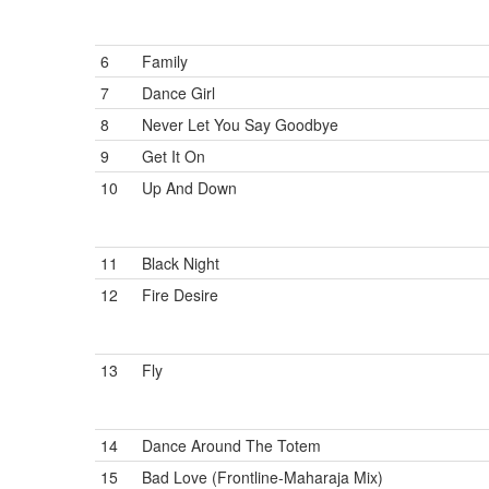
6
Family
7
Dance Girl
8
Never Let You Say Goodbye
9
Get It On
10
Up And Down
11
Black Night
12
Fire Desire
13
Fly
14
Dance Around The Totem
15
Bad Love (Frontline-Maharaja Mix)