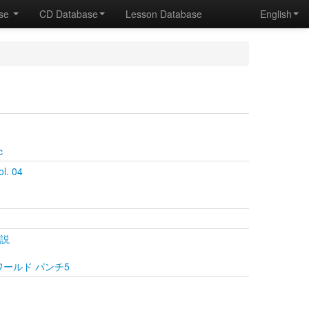
ase
CD Database
Lesson Database
English
c
l. 04
伝説
ARAワールド パンチ5