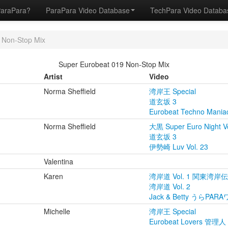
ParaPara?
ParaPara Video Database
TechPara Video Datab
 Non-Stop Mix
Super Eurobeat 019 Non-Stop Mix
Artist
Video
Norma Sheffield
湾岸王 Special
道玄坂 3
Eurobeat Techno Mania
Norma Sheffield
大黒 Super Euro Night Vo
道玄坂 3
伊勢崎 Luv Vol. 23
Valentina
Karen
湾岸道 Vol. 1 関東湾岸
湾岸道 Vol. 2
Jack & Betty うらP
Michelle
湾岸王 Special
Eurobeat Lovers 管理人