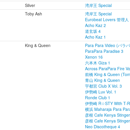
Silver
湾岸王 Special
Toby Ash
湾岸王 Special
Eurobeat Lovers 管理人
Acho Kaz 2
道玄坂 4
Acho Kaz 1
King & Queen
Para Para Video (パ
ParaPara Paradise 3
Xenon 16
六本木 Giza 1
Across ParaPara Fire Vo
前橋 King & Queen (Tom
青山 King & Queen
宇都宮 Club X Vol. 3
伊勢崎 Luv Vol. 1
Ronde Club 1
伊勢崎 R☆STY With T-RREX
横浜 Maharaja Para Para N
彦根 Cafe Kenya Stinger 
彦根 Cafe Kenya Stinger 
Neo Discotheque 4