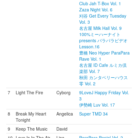
Club Jah T-Box Vol. 1
Zaza Night Vol. 6
刈谷 Get Every Tuesday
Vol. 3
名古屋 Milk Hall Vol. 9
100%ミーハーナイト
presents パラパラビデオ
Lesson.16
豊橋 Neo Hyper ParaPara
Rave Vol. 1
名古屋 ID Cafe ルミカ倶
楽部 Vol. 7
秋田 カンタベリーハウス
零 Vol. 2
7
Light The Fire
Cyborg
9LoveJ Happy Friday Vol.
3
伊勢崎 Luv Vol. 17
8
Break My Heart
Angelica
Super TMD 34
Tonight
9
Keep The Music
David
10
Love Is In The Air
Lisa
ParaPara Panic! Vol. 2