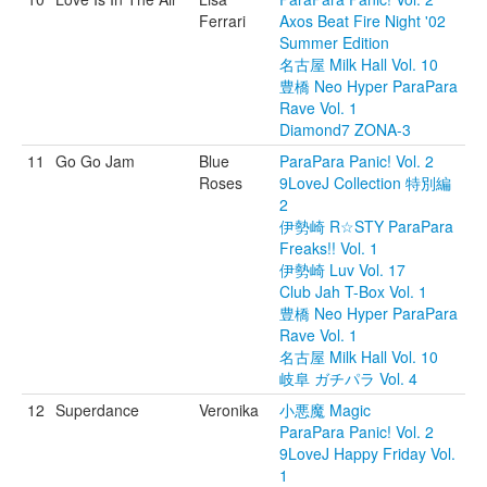
Ferrari
Axos Beat Fire Night '02
Summer Edition
名古屋 Milk Hall Vol. 10
豊橋 Neo Hyper ParaPara
Rave Vol. 1
Diamond7 ZONA-3
11
Go Go Jam
Blue
ParaPara Panic! Vol. 2
Roses
9LoveJ Collection 特別編
2
伊勢崎 R☆STY ParaPara
Freaks!! Vol. 1
伊勢崎 Luv Vol. 17
Club Jah T-Box Vol. 1
豊橋 Neo Hyper ParaPara
Rave Vol. 1
名古屋 Milk Hall Vol. 10
岐阜 ガチパラ Vol. 4
12
Superdance
Veronika
小悪魔 Magic
ParaPara Panic! Vol. 2
9LoveJ Happy Friday Vol.
1