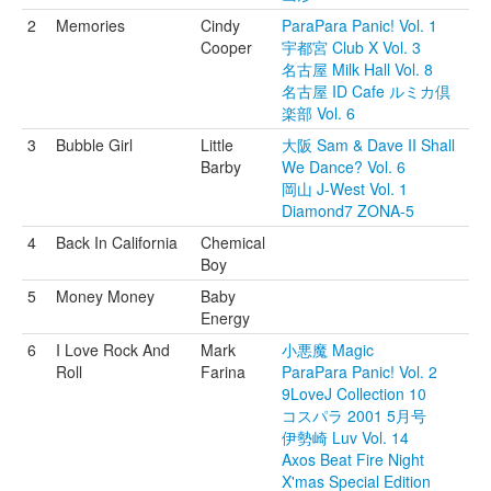
2
Memories
Cindy
ParaPara Panic! Vol. 1
Cooper
宇都宮 Club X Vol. 3
名古屋 Milk Hall Vol. 8
名古屋 ID Cafe ルミカ倶
楽部 Vol. 6
3
Bubble Girl
Little
大阪 Sam & Dave II Shall
Barby
We Dance? Vol. 6
岡山 J-West Vol. 1
Diamond7 ZONA-5
4
Back In California
Chemical
Boy
5
Money Money
Baby
Energy
6
I Love Rock And
Mark
小悪魔 Magic
Roll
Farina
ParaPara Panic! Vol. 2
9LoveJ Collection 10
コスパラ 2001 5月号
伊勢崎 Luv Vol. 14
Axos Beat Fire Night
X'mas Special Edition