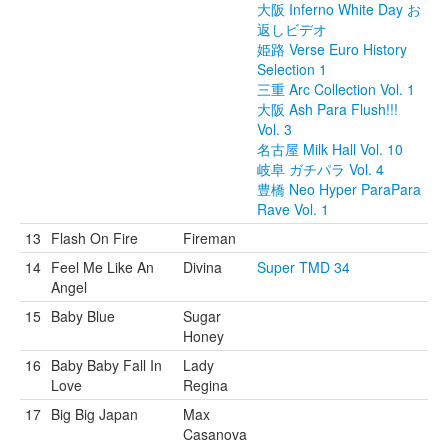
大阪 Inferno White Day お
返しビデオ
姫路 Verse Euro History
Selection 1
三重 Arc Collection Vol. 1
大阪 Ash Para Flush!!!
Vol. 3
名古屋 Milk Hall Vol. 10
岐阜 ガチパラ Vol. 4
豊橋 Neo Hyper ParaPara
Rave Vol. 1
13
Flash On Fire
Fireman
14
Feel Me Like An
Divina
Super TMD 34
Angel
15
Baby Blue
Sugar
Honey
16
Baby Baby Fall In
Lady
Love
Regina
17
Big Big Japan
Max
Casanova