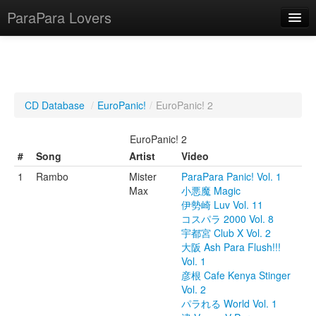
ParaPara Lovers
What is ParaPara?
CD Database
/
EuroPanic!
/
EuroPanic! 2
ParaPara Video Database
EuroPanic! 2
TechPara Video Database
#
Song
Artist
Video
1
Rambo
Mister
ParaPara Panic! Vol. 1
CD Database
Max
小悪魔 Magic
伊勢崎 Luv Vol. 11
Lesson Database
コスパラ 2000 Vol. 8
宇都宮 Club X Vol. 2
English
大阪 Ash Para Flush!!!
Vol. 1
彦根 Cafe Kenya Stinger
Vol. 2
パラれる World Vol. 1