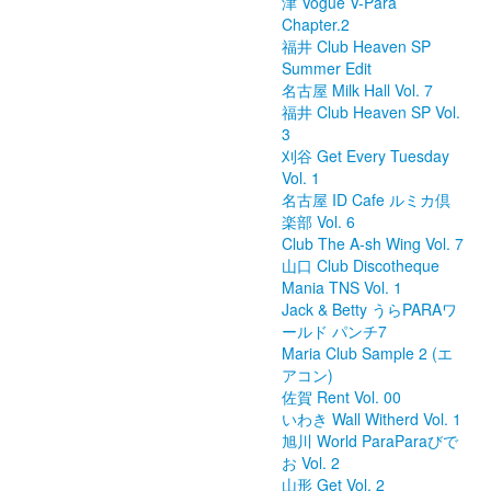
津 Vogue V-Para
Chapter.2
福井 Club Heaven SP
Summer Edit
名古屋 Milk Hall Vol. 7
福井 Club Heaven SP Vol.
3
刈谷 Get Every Tuesday
Vol. 1
名古屋 ID Cafe ルミカ倶
楽部 Vol. 6
Club The A-sh Wing Vol. 7
山口 Club Discotheque
Mania TNS Vol. 1
Jack & Betty うらPARAワ
ールド パンチ7
Maria Club Sample 2 (エ
アコン)
佐賀 Rent Vol. 00
いわき Wall Witherd Vol. 1
旭川 World ParaParaびで
お Vol. 2
山形 Get Vol. 2