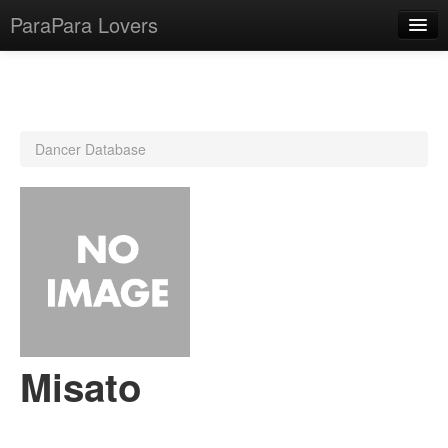
ParaPara Lovers
What is ParaPara?
Dancer Database
ParaPara Video Database
TechPara Video Database
CD Database
Lesson Database
English
Misato