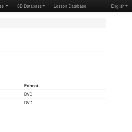
ase
CD Database
Lesson Database
English
Format
DVD
DVD