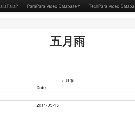
ParaPara?
ParaPara Video Database
TechPara Video Datab
五月雨
五月雨
Date
2011-05-15