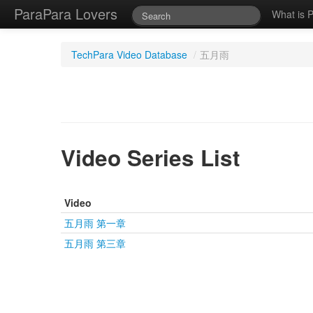
ParaPara Lovers
What is 
TechPara Video Database
/
五月雨
Video Series List
Video
五月雨 第一章
五月雨 第三章