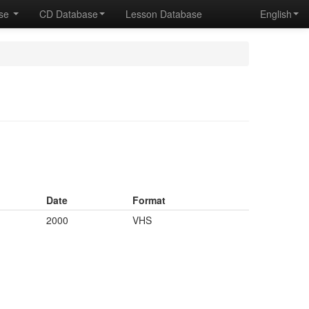
ase
CD Database
Lesson Database
English
Date
Format
2000
VHS