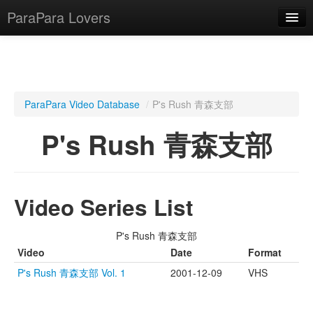
ParaPara Lovers
What is ParaPara?
ParaPara Video Database
/
P's Rush 青森支部
ParaPara Video Database
P's Rush 青森支部
TechPara Video Database
CD Database
Video Series List
Lesson Database
P's Rush 青森支部
English
Video
Date
Format
P's Rush 青森支部 Vol. 1
2001-12-09
VHS