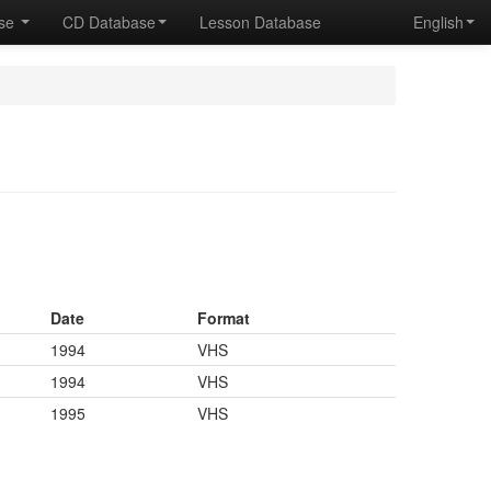
ase
CD Database
Lesson Database
English
Date
Format
1994
VHS
1994
VHS
1995
VHS