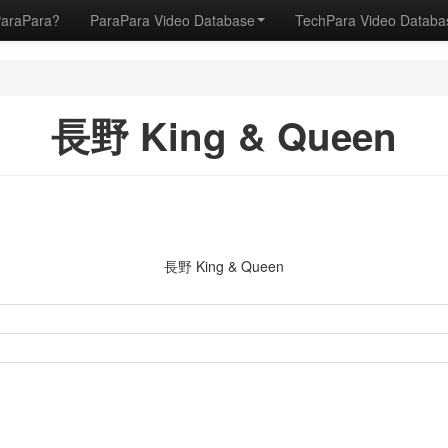
ParaPara?
ParaPara Video Database
TechPara Video Datab
長野 King & Queen
長野 King & Queen