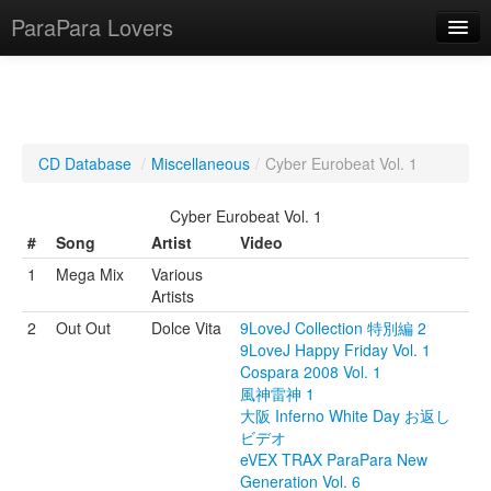
ParaPara Lovers
What is ParaPara?
CD Database
/
Miscellaneous
/
Cyber Eurobeat Vol. 1
ParaPara Video Database
Cyber Eurobeat Vol. 1
TechPara Video Database
#
Song
Artist
Video
1
Mega Mix
Various
CD Database
Artists
Lesson Database
2
Out Out
Dolce Vita
9LoveJ Collection 特別編 2
9LoveJ Happy Friday Vol. 1
Cospara 2008 Vol. 1
English
風神雷神 1
大阪 Inferno White Day お返し
ビデオ
eVEX TRAX ParaPara New
Generation Vol. 6