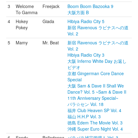
3
Welcome
Freejack
Boom Boom Bazooka 9
To Gamma
大阪方面 B
4
Hokey
Giada
Hibiya Radio City 5
Pokey
新宿 Ravenous ラビナスへの道
Vol. 2
5
Mamy
Mr. Beat
新宿 Ravenous ラビナスへの道
Vol. 2
Hibiya Radio City 3
大阪 Inferno White Day お返し
ビデオ
京都 Gingerman Core Dance
Special
大阪 Sam & Dave II Shall We
Dance? Vol. 5 ~Sam & Dave II
11th Anniversary Special~
パラ☆セン Vol. 18
福井 Club Heaven SP Vol. 4
福山 H.H.P Vol. 3
徳島 Edem The Movie Vol. 3
沖縄 Super Euro Night Vol. 4
6
Sandy
Belladonna
パラパラ補完管理人 Vol. 3