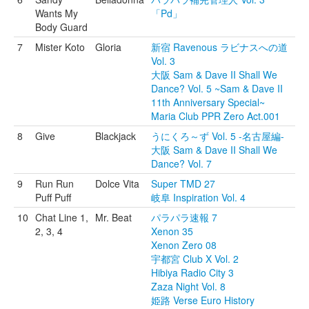
Wants My
「Pd」
Body Guard
7
Mister Koto
Gloria
新宿 Ravenous ラビナスへの道
Vol. 3
大阪 Sam & Dave II Shall We
Dance? Vol. 5 ~Sam & Dave II
11th Anniversary Special~
Maria Club PPR Zero Act.001
8
Give
Blackjack
うにくろ～ず Vol. 5 -名古屋編-
大阪 Sam & Dave II Shall We
Dance? Vol. 7
9
Run Run
Dolce Vita
Super TMD 27
Puff Puff
岐阜 Inspiration Vol. 4
10
Chat Line 1,
Mr. Beat
パラパラ速報 7
2, 3, 4
Xenon 35
Xenon Zero 08
宇都宮 Club X Vol. 2
Hibiya Radio City 3
Zaza Night Vol. 8
姫路 Verse Euro History