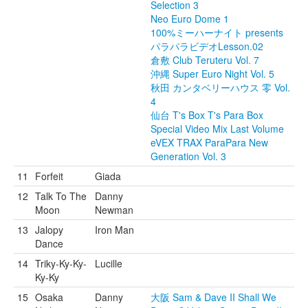
Selection 3
Neo Euro Dome 1
100%ミーハーナイト presents
パラパラビデオLesson.02
倉敷 Club Teruteru Vol. 7
沖縄 Super Euro Night Vol. 5
秋田 カンタベリーハウス 零 Vol.
4
仙台 T's Box T's Para Box
Special Video Mix Last Volume
eVEX TRAX ParaPara New
Generation Vol. 3
11
Forfeit
Giada
12
Talk To The
Danny
Moon
Newman
13
Jalopy
Iron Man
Dance
14
Triky-Ky-Ky-
Lucille
Ky-Ky
15
Osaka
Danny
大阪 Sam & Dave II Shall We