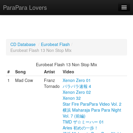
ParaPara Lovers
What is ParaPara?
CD Database
/
Eurobeat Flash
/
Eurobeat Flash 13 Non Stop Mix
ParaPara Video Database
Eurobeat Flash 13 Non Stop Mix
TechPara Video Database
#
Song
Artist
Video
CD Database
1
Mad Cow
Franz
Xenon Zero 01
Tornado
パラパラ速報 4
Lesson Database
Xenon Zero 02
Xenon 32
English
Star Fire ParaPara Video Vol. 2
横浜 Maharaja Para Para Night
Vol. 7 (前編)
TMD ザ☆ミーハー 01
Aries 初めの一歩！