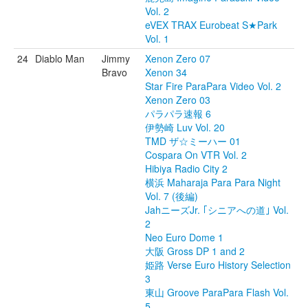
Vol. 2
eVEX TRAX Eurobeat S★Park
Vol. 1
24
Diablo Man
Jimmy
Xenon Zero 07
Bravo
Xenon 34
Star Fire ParaPara Video Vol. 2
Xenon Zero 03
パラパラ速報 6
伊勢崎 Luv Vol. 20
TMD ザ☆ミーハー 01
Cospara On VTR Vol. 2
Hibiya Radio City 2
横浜 Maharaja Para Para Night
Vol. 7 (後編)
JahニーズJr. ｢シニアへの道｣ Vol.
2
Neo Euro Dome 1
大阪 Gross DP 1 and 2
姫路 Verse Euro History Selection
3
東山 Groove ParaPara Flash Vol.
5