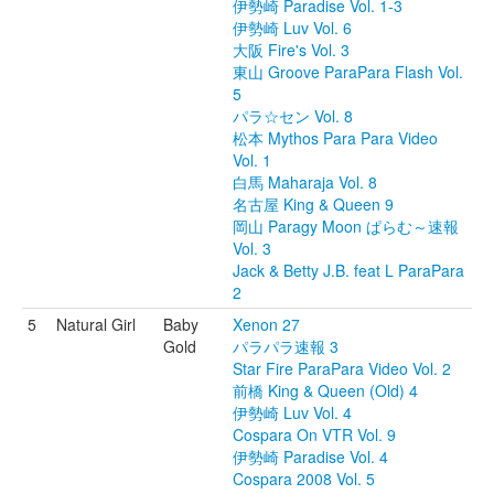
伊勢崎 Paradise Vol. 1-3
伊勢崎 Luv Vol. 6
大阪 Fire's Vol. 3
東山 Groove ParaPara Flash Vol.
5
パラ☆セン Vol. 8
松本 Mythos Para Para Video
Vol. 1
白馬 Maharaja Vol. 8
名古屋 King & Queen 9
岡山 Paragy Moon ぱらむ～速報
Vol. 3
Jack & Betty J.B. feat L ParaPara
2
5
Natural Girl
Baby
Xenon 27
Gold
パラパラ速報 3
Star Fire ParaPara Video Vol. 2
前橋 King & Queen (Old) 4
伊勢崎 Luv Vol. 4
Cospara On VTR Vol. 9
伊勢崎 Paradise Vol. 4
Cospara 2008 Vol. 5