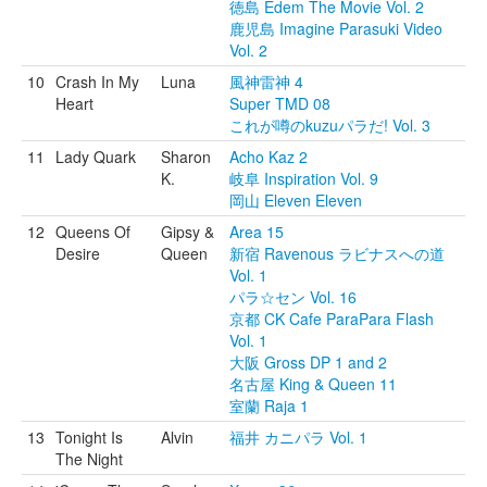
徳島 Edem The Movie Vol. 2
鹿児島 Imagine Parasuki Video
Vol. 2
10
Crash In My
Luna
風神雷神 4
Heart
Super TMD 08
これが噂のkuzuパラだ! Vol. 3
11
Lady Quark
Sharon
Acho Kaz 2
K.
岐阜 Inspiration Vol. 9
岡山 Eleven Eleven
12
Queens Of
Gipsy &
Area 15
Desire
Queen
新宿 Ravenous ラビナスへの道
Vol. 1
パラ☆セン Vol. 16
京都 CK Cafe ParaPara Flash
Vol. 1
大阪 Gross DP 1 and 2
名古屋 King & Queen 11
室蘭 Raja 1
13
Tonight Is
Alvin
福井 カニパラ Vol. 1
The Night