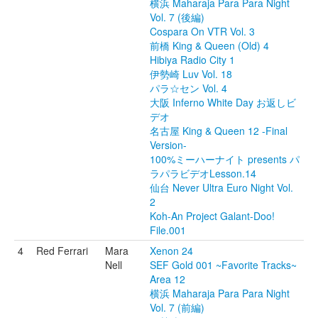
横浜 Maharaja Para Para Night
Vol. 7 (後編)
Cospara On VTR Vol. 3
前橋 King & Queen (Old) 4
Hibiya Radio City 1
伊勢崎 Luv Vol. 18
パラ☆セン Vol. 4
大阪 Inferno White Day お返しビ
デオ
名古屋 King & Queen 12 -Final
Version-
100%ミーハーナイト presents パ
ラパラビデオLesson.14
仙台 Never Ultra Euro Night Vol.
2
Koh-An Project Galant-Doo!
File.001
4
Red Ferrari
Mara
Xenon 24
Nell
SEF Gold 001 ~Favorite Tracks~
Area 12
横浜 Maharaja Para Para Night
Vol. 7 (前編)