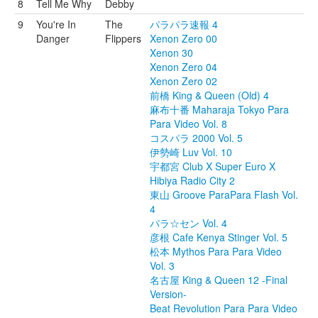
8
Tell Me Why
Debby
9
You're In
The
パラパラ速報 4
Danger
Flippers
Xenon Zero 00
Xenon 30
Xenon Zero 04
Xenon Zero 02
前橋 King & Queen (Old) 4
麻布十番 Maharaja Tokyo Para
Para Video Vol. 8
コスパラ 2000 Vol. 5
伊勢崎 Luv Vol. 10
宇都宮 Club X Super Euro X
Hibiya Radio City 2
東山 Groove ParaPara Flash Vol.
4
パラ☆セン Vol. 4
彦根 Cafe Kenya Stinger Vol. 5
松本 Mythos Para Para Video
Vol. 3
名古屋 King & Queen 12 -Final
Version-
Beat Revolution Para Para Video