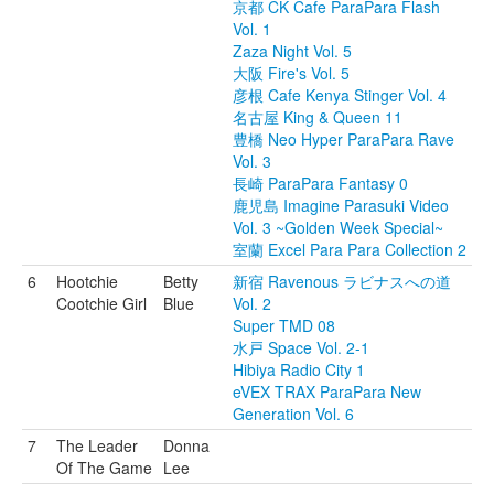
京都 CK Cafe ParaPara Flash
Vol. 1
Zaza Night Vol. 5
大阪 Fire's Vol. 5
彦根 Cafe Kenya Stinger Vol. 4
名古屋 King & Queen 11
豊橋 Neo Hyper ParaPara Rave
Vol. 3
長崎 ParaPara Fantasy 0
鹿児島 Imagine Parasuki Video
Vol. 3 ~Golden Week Special~
室蘭 Excel Para Para Collection 2
6
Hootchie
Betty
新宿 Ravenous ラビナスへの道
Cootchie Girl
Blue
Vol. 2
Super TMD 08
水戸 Space Vol. 2-1
Hibiya Radio City 1
eVEX TRAX ParaPara New
Generation Vol. 6
7
The Leader
Donna
Of The Game
Lee