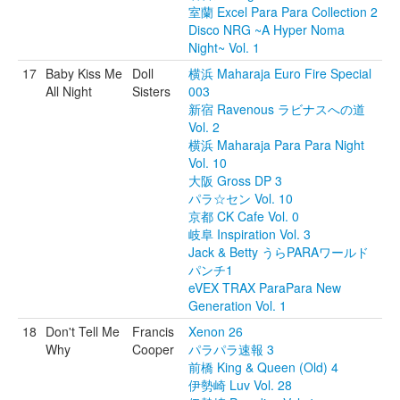
室蘭 Excel Para Para Collection 2
Disco NRG ~A Hyper Noma
Night~ Vol. 1
17
Baby Kiss Me
Doll
横浜 Maharaja Euro Fire Special
All Night
Sisters
003
新宿 Ravenous ラビナスへの道
Vol. 2
横浜 Maharaja Para Para Night
Vol. 10
大阪 Gross DP 3
パラ☆セン Vol. 10
京都 CK Cafe Vol. 0
岐阜 Inspiration Vol. 3
Jack & Betty うらPARAワールド
パンチ1
eVEX TRAX ParaPara New
Generation Vol. 1
18
Don't Tell Me
Francis
Xenon 26
Why
Cooper
パラパラ速報 3
前橋 King & Queen (Old) 4
伊勢崎 Luv Vol. 28