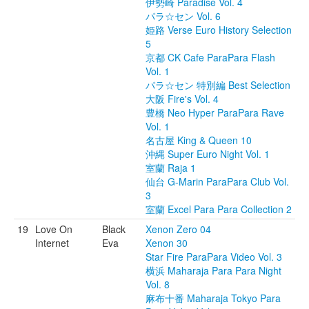
伊勢崎 Paradise Vol. 4
パラ☆セン Vol. 6
姫路 Verse Euro History Selection
5
京都 CK Cafe ParaPara Flash
Vol. 1
パラ☆セン 特別編 Best Selection
大阪 Fire's Vol. 4
豊橋 Neo Hyper ParaPara Rave
Vol. 1
名古屋 King & Queen 10
沖縄 Super Euro Night Vol. 1
室蘭 Raja 1
仙台 G-Marin ParaPara Club Vol.
3
室蘭 Excel Para Para Collection 2
19
Love On
Black
Xenon Zero 04
Internet
Eva
Xenon 30
Star Fire ParaPara Video Vol. 3
横浜 Maharaja Para Para Night
Vol. 8
麻布十番 Maharaja Tokyo Para