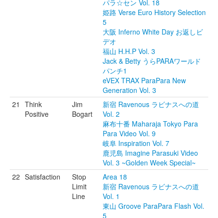
パラ☆セン Vol. 18
姫路 Verse Euro History Selection
5
大阪 Inferno White Day お返しビ
デオ
福山 H.H.P Vol. 3
Jack & Betty うらPARAワールド
パンチ1
eVEX TRAX ParaPara New
Generation Vol. 3
21
Think
Jim
新宿 Ravenous ラビナスへの道
Positive
Bogart
Vol. 2
麻布十番 Maharaja Tokyo Para
Para Video Vol. 9
岐阜 Inspiration Vol. 7
鹿児島 Imagine Parasuki Video
Vol. 3 ~Golden Week Special~
22
Satisfaction
Stop
Area 18
Limit
新宿 Ravenous ラビナスへの道
Line
Vol. 1
東山 Groove ParaPara Flash Vol.
5