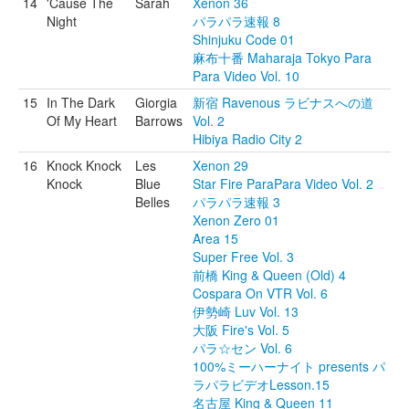
14
'Cause The
Sarah
Xenon 36
Night
パラパラ速報 8
Shinjuku Code 01
麻布十番 Maharaja Tokyo Para
Para Video Vol. 10
15
In The Dark
Giorgia
新宿 Ravenous ラビナスへの道
Of My Heart
Barrows
Vol. 2
Hibiya Radio City 2
16
Knock Knock
Les
Xenon 29
Knock
Blue
Star Fire ParaPara Video Vol. 2
Belles
パラパラ速報 3
Xenon Zero 01
Area 15
Super Free Vol. 3
前橋 King & Queen (Old) 4
Cospara On VTR Vol. 6
伊勢崎 Luv Vol. 13
大阪 Fire's Vol. 5
パラ☆セン Vol. 6
100%ミーハーナイト presents パ
ラパラビデオLesson.15
名古屋 King & Queen 11