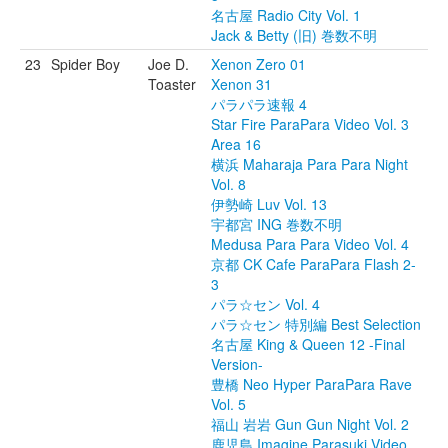
名古屋 Radio City Vol. 1
Jack & Betty (旧) 巻数不明
23
Spider Boy
Joe D.
Xenon Zero 01
Toaster
Xenon 31
パラパラ速報 4
Star Fire ParaPara Video Vol. 3
Area 16
横浜 Maharaja Para Para Night
Vol. 8
伊勢崎 Luv Vol. 13
宇都宮 ING 巻数不明
Medusa Para Para Video Vol. 4
京都 CK Cafe ParaPara Flash 2-
3
パラ☆セン Vol. 4
パラ☆セン 特別編 Best Selection
名古屋 King & Queen 12 -Final
Version-
豊橋 Neo Hyper ParaPara Rave
Vol. 5
福山 岩岩 Gun Gun Night Vol. 2
鹿児島 Imagine Parasuki Video