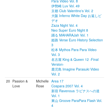
Para Video Vol. 8
伊勢崎 Luv Vol. 49
京都 Club Valentino's Vol. 2
大阪 Inferno White Day お返しビ
デオ
Zaza Night Vol. 4
Neo Super Euro Night 8
踊る MAHARAJah Vol. 1
姫路 Verse Euro History Selection
3
松本 Mythos Para Para Video
Vol. 3
名古屋 King & Queen 12 -Final
Version-
鹿児島 Imagine Parasuki Video
Vol. 2
20
Passion &
Michelle
Area 17
Love
Rose
Cospara 2007 Vol. 4
新宿 Ravenous ラビナスへの道
Vol. 1
東山 Groove ParaPara Flash Vol.
4