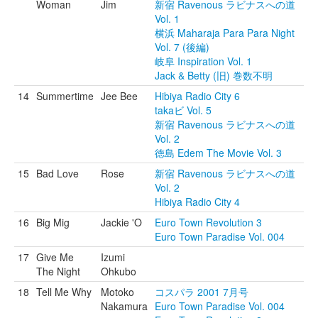
Woman
Jim
新宿 Ravenous ラビナスへの道
Vol. 1
横浜 Maharaja Para Para Night
Vol. 7 (後編)
岐阜 Inspiration Vol. 1
Jack & Betty (旧) 巻数不明
14
Summertime
Jee Bee
Hibiya Radio City 6
takaビ Vol. 5
新宿 Ravenous ラビナスへの道
Vol. 2
徳島 Edem The Movie Vol. 3
15
Bad Love
Rose
新宿 Ravenous ラビナスへの道
Vol. 2
Hibiya Radio City 4
16
Big Mig
Jackie 'O
Euro Town Revolution 3
Euro Town Paradise Vol. 004
17
Give Me
Izumi
The Night
Ohkubo
18
Tell Me Why
Motoko
コスパラ 2001 7月号
Nakamura
Euro Town Paradise Vol. 004