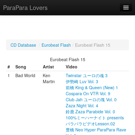
ParaPara Lovers
What is ParaPara?
CD Database
/
Eurobeat Flash
/
Eurobeat Flash 15
ParaPara Video Database
Eurobeat Flash 15
TechPara Video Database
#
Song
Artist
Video
1
Bad World
Ken
Twinstar ユーロの魂 3
CD Database
Martin
伊勢崎 Luv Vol. 3
前橋 King & Queen (New) 1
Lesson Database
Cospara On VTR Vol. 9
Club Jah ユーロの塊 Vol. 0
English
Zaza Night Vol. 4
鈴鹿 Zaza Parabide Vol. 0
100%ミーハーナイト presents
パラパラビデオLesson.02
豊橋 Neo Hyper ParaPara Rave