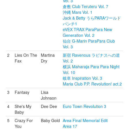
Vol. 3
倉敷 Club Teruteru Vol. 7
沖縄 Mars Vol. 1
Jack & Betty うらPARAワールド
パンチ1
eVEX TRAX ParaPara New
Generation Vol. 2
仙台 G-Marin ParaPara Club
Vol. 3
2
Lies On The
Martina
新宿 Ravenous ラビナスへの道
Fax
Dry
Vol. 2
横浜 Maharaja Para Para Night
Vol. 10
岐阜 Inspiration Vol. 3
Maria Club P.P. Revolution! act.2
3
Fantasy
Lisa
Johnson
4
She's My
Dee Dee
Euro Town Revolution 3
Baby
5
Crazy For
Baby Gold
Area Final Memorial Edit
You
Area 17