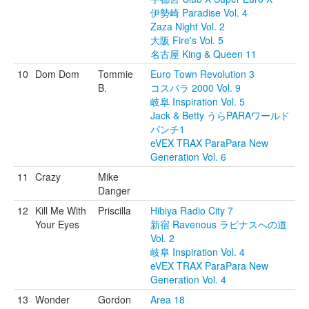
伊勢崎 Paradise Vol. 4
Zaza Night Vol. 2
大阪 Fire's Vol. 5
名古屋 King & Queen 11
10
Dom Dom
Tommie
Euro Town Revolution 3
B.
コスパラ 2000 Vol. 9
岐阜 Inspiration Vol. 5
Jack & Betty うらPARAワールド
パンチ1
eVEX TRAX ParaPara New
Generation Vol. 6
11
Crazy
Mike
Danger
12
Kill Me With
Priscilla
Hibiya Radio City 7
Your Eyes
新宿 Ravenous ラビナスへの道
Vol. 2
岐阜 Inspiration Vol. 4
eVEX TRAX ParaPara New
Generation Vol. 4
13
Wonder
Gordon
Area 18