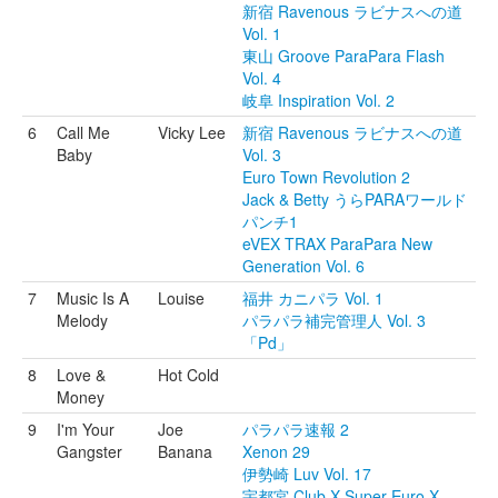
新宿 Ravenous ラビナスへの道
Vol. 1
東山 Groove ParaPara Flash
Vol. 4
岐阜 Inspiration Vol. 2
6
Call Me
Vicky Lee
新宿 Ravenous ラビナスへの道
Baby
Vol. 3
Euro Town Revolution 2
Jack & Betty うらPARAワールド
パンチ1
eVEX TRAX ParaPara New
Generation Vol. 6
7
Music Is A
Louise
福井 カニパラ Vol. 1
Melody
パラパラ補完管理人 Vol. 3
「Pd」
8
Love &
Hot Cold
Money
9
I'm Your
Joe
パラパラ速報 2
Gangster
Banana
Xenon 29
伊勢崎 Luv Vol. 17
宇都宮 Club X Super Euro X