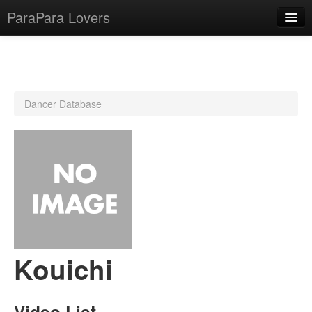
ParaPara Lovers
What is ParaPara?
Dancer Database
ParaPara Video Database
TechPara Video Database
CD Database
Lesson Database
English
Kouichi
Video List