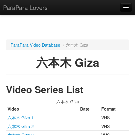
ParaPara Lovers
What is ParaPara?
ParaPara Video Database
/
六本木 Giza
ParaPara Video Database
六本木 Giza
TechPara Video Database
CD Database
Video Series List
Lesson Database
六本木 Giza
English
Video
Date
Format
六本木 Giza 1
VHS
六本木 Giza 2
VHS