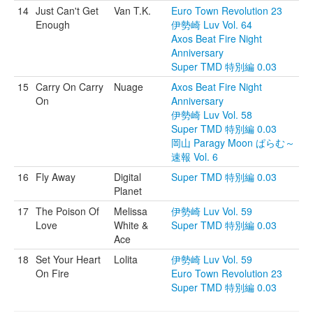
14
Just Can't Get
Van T.K.
Euro Town Revolution 23
Enough
伊勢崎 Luv Vol. 64
Axos Beat Fire Night
Anniversary
Super TMD 特別編 0.03
15
Carry On Carry
Nuage
Axos Beat Fire Night
On
Anniversary
伊勢崎 Luv Vol. 58
Super TMD 特別編 0.03
岡山 Paragy Moon ぱらむ～
速報 Vol. 6
16
Fly Away
Digital
Super TMD 特別編 0.03
Planet
17
The Poison Of
Melissa
伊勢崎 Luv Vol. 59
Love
White &
Super TMD 特別編 0.03
Ace
18
Set Your Heart
Lolita
伊勢崎 Luv Vol. 59
On Fire
Euro Town Revolution 23
Super TMD 特別編 0.03