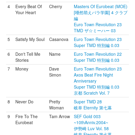
4
Every Beat Of
Cherry
Masters Of Eurobeat (MOE)
Your Heart
[唖然萌えパラ学園] 4 クラブ
編
Euro Town Revolution 23
TMD ザ☆ミーハー 03
5
Satisfy My Soul
Casanova
Euro Town Revolution 23
Super TMD 特別編 0.03
6
Don't Tell Me
Name
Euro Town Revolution 22
Stories
Super TMD 特別編 0.03
7
Money
Dave
Euro Town Revolution 23
Simon
Axos Beat Fire Night
Anniversary
Super TMD 特別編 0.03
京都 Scratch Vol. 7
8
Never Do
Pretty
Super TMD 28
Woman
岐阜 Eternity 第七幕
9
Fire To The
Tam Arrow
SEF Gold 003
Eurobeat
~10thAnniv.2004~
伊勢崎 Luv Vol. 58
岐阜 Eternity 第七幕