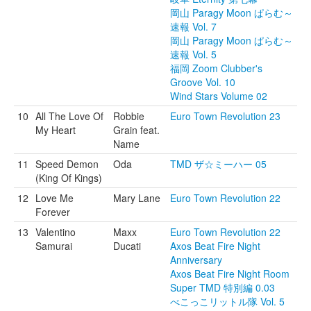
岡山 Paragy Moon ぱらむ～
速報 Vol. 7
岡山 Paragy Moon ぱらむ～
速報 Vol. 5
福岡 Zoom Clubber's
Groove Vol. 10
Wind Stars Volume 02
10
All The Love Of
Robbie
Euro Town Revolution 23
My Heart
Grain feat.
Name
11
Speed Demon
Oda
TMD ザ☆ミーハー 05
(King Of Kings)
12
Love Me
Mary Lane
Euro Town Revolution 22
Forever
13
Valentino
Maxx
Euro Town Revolution 22
Samurai
Ducati
Axos Beat Fire Night
Anniversary
Axos Beat Fire Night Room
Super TMD 特別編 0.03
べこっこリットル隊 Vol. 5