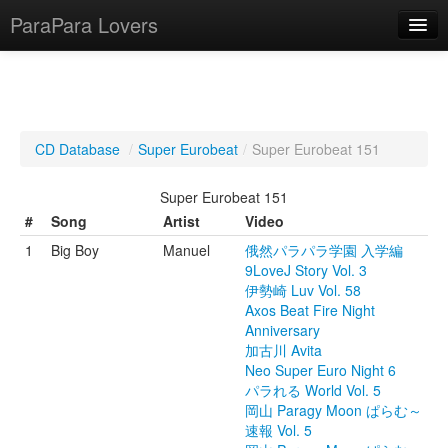
ParaPara Lovers
What is ParaPara?
CD Database
/
Super Eurobeat
/
Super Eurobeat 151
ParaPara Video Database
Super Eurobeat 151
TechPara Video Database
#
Song
Artist
Video
1
Big Boy
Manuel
俄然パラパラ学園 入学編
CD Database
9LoveJ Story Vol. 3
伊勢崎 Luv Vol. 58
Lesson Database
Axos Beat Fire Night
Anniversary
English
加古川 Avita
Neo Super Euro Night 6
パラれる World Vol. 5
岡山 Paragy Moon ぱらむ～
速報 Vol. 5