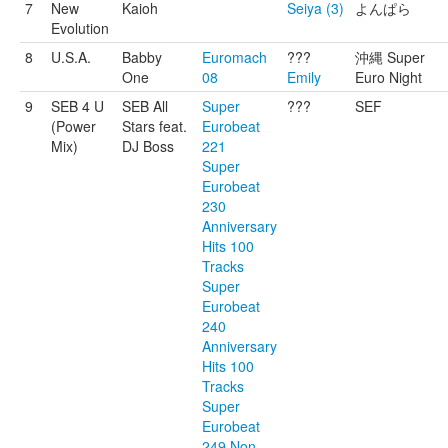
7
New
Kaioh
Seiya (3)
よんぱら
Evolution
8
U.S.A.
Babby
Euromach
???
沖縄 Super
One
08
Emily
Euro Night
9
SEB 4 U
SEB All
Super
???
SEF
(Power
Stars feat.
Eurobeat
Mix)
DJ Boss
221
Super
Eurobeat
230
Anniversary
Hits 100
Tracks
Super
Eurobeat
240
Anniversary
Hits 100
Tracks
Super
Eurobeat
249 Non-