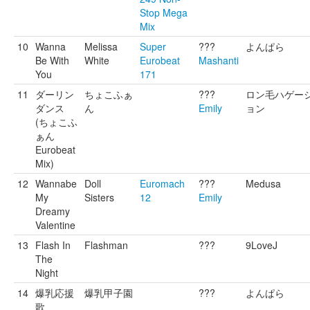
Stop Mega
Mix
10
Wanna
Melissa
Super
???
よんぱら
Be With
White
Eurobeat
Mashanti
You
171
11
ダーリン
ちょこふぁ
???
ロン毛ハゲー
ダンス
ん
Emily
ョン
(ちょこふ
ぁん
Eurobeat
Mix)
12
Wannabe
Doll
Euromach
???
Medusa
My
Sisters
12
Emily
Dreamy
Valentine
13
Flash In
Flashman
???
9LoveJ
The
Night
14
爆乳応援
爆乳甲子園
???
よんぱら
歌