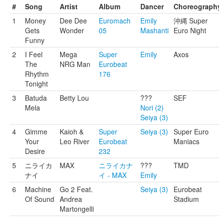
#
Song
Artist
Album
Dancer
Choreograph
1
Money
Dee Dee
Euromach
Emily
沖縄 Super
Gets
Wonder
05
Mashanti
Euro Night
Funny
2
I Feel
Mega
Super
Emily
Axos
The
NRG Man
Eurobeat
Rhythm
176
Tonight
3
Batuda
Betty Lou
???
SEF
Mela
Nori (2)
Seiya (3)
4
Gimme
Kaioh &
Super
Seiya (3)
Super Euro
Your
Leo River
Eurobeat
Maniacs
Desire
232
5
ニライカ
MAX
ニライカナ
???
TMD
ナイ
イ - MAX
Emily
6
Machine
Go 2 Feat.
Seiya (3)
Eurobeat
Of Sound
Andrea
Stadium
Martongelli