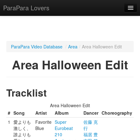
ParaPara Lovers
What is ParaPara?
ParaPara Video Database
/
Area
/
Area Halloween Edit
ParaPara Video Database
Area Halloween Edit
TechPara Video Database
CD Database
Tracklist
Lesson Database
Area Halloween Edit
English
#
Song
Artist
Album
Dancer
Choreography
1
愛よりも
Favorite
Super
佐藤 克
激しく、
Blue
Eurobeat
行
誰よりも
210
福居 豊