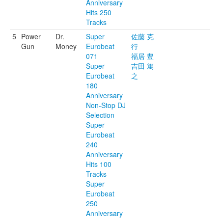
Anniversary
Hits 250
Tracks
5
Power
Dr.
Super
佐藤 克
Gun
Money
Eurobeat
行
071
福居 豊
Super
吉田 篤
Eurobeat
之
180
Anniversary
Non-Stop DJ
Selection
Super
Eurobeat
240
Anniversary
Hits 100
Tracks
Super
Eurobeat
250
Anniversary