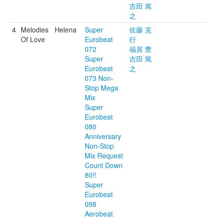
吉田 篤
之
4
Melodies
Helena
Super
佐藤 克
Of Love
Eurobeat
行
072
福居 豊
Super
吉田 篤
Eurobeat
之
073 Non-
Stop Mega
Mix
Super
Eurobeat
080
Anniversary
Non-Stop
Mix Request
Count Down
80!!
Super
Eurobeat
098
Aerobeat