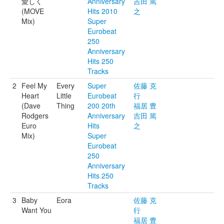
愛しく
Anniversary
吉田 篤
(MOVE
Hits 2010
之
Mix)
Super
Eurobeat
250
Anniversary
Hits 250
Tracks
2
Feel My
Every
Super
佐藤 克
Heart
Little
Eurobeat
行
(Dave
Thing
200 20th
福居 豊
Rodgers
Anniversary
吉田 篤
Euro
Hits
之
Mix)
Super
Eurobeat
250
Anniversary
Hits 250
Tracks
3
Baby
Eora
佐藤 克
Want You
行
福居 豊