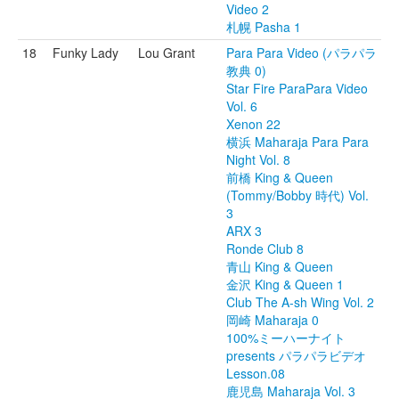
Video 2
札幌 Pasha 1
18
Funky Lady
Lou Grant
Para Para Video (パラパラ
教典 0)
Star Fire ParaPara Video
Vol. 6
Xenon 22
横浜 Maharaja Para Para
Night Vol. 8
前橋 King & Queen
(Tommy/Bobby 時代) Vol.
3
ARX 3
Ronde Club 8
青山 King & Queen
金沢 King & Queen 1
Club The A-sh Wing Vol. 2
岡崎 Maharaja 0
100%ミーハーナイト
presents パラパラビデオ
Lesson.08
鹿児島 Maharaja Vol. 3