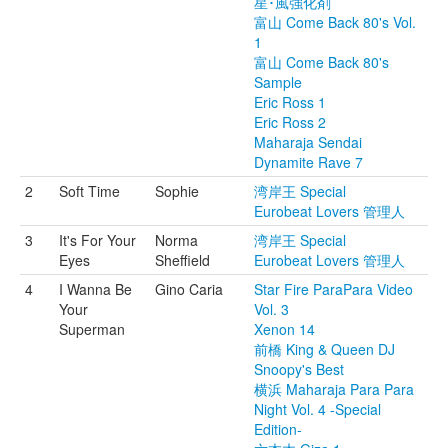
星･風強化剤
富山 Come Back 80's Vol.
1
富山 Come Back 80's
Sample
Eric Ross 1
Eric Ross 2
Maharaja Sendai
Dynamite Rave 7
2
Soft Time
Sophie
湾岸王 Special
Eurobeat Lovers 管理人
3
It's For Your
Norma
湾岸王 Special
Eyes
Sheffield
Eurobeat Lovers 管理人
4
I Wanna Be
Gino Caria
Star Fire ParaPara Video
Your
Vol. 3
Superman
Xenon 14
前橋 King & Queen DJ
Snoopy's Best
横浜 Maharaja Para Para
Night Vol. 4 -Special
Edition-