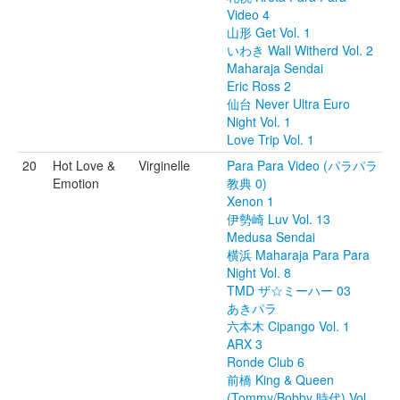
Video 4
山形 Get Vol. 1
いわき Wall Witherd Vol. 2
Maharaja Sendai
Eric Ross 2
仙台 Never Ultra Euro
Night Vol. 1
Love Trip Vol. 1
20
Hot Love &
Virginelle
Para Para Video (パラパラ
Emotion
教典 0)
Xenon 1
伊勢崎 Luv Vol. 13
Medusa Sendai
横浜 Maharaja Para Para
Night Vol. 8
TMD ザ☆ミーハー 03
あきパラ
六本木 Cipango Vol. 1
ARX 3
Ronde Club 6
前橋 King & Queen
(Tommy/Bobby 時代) Vol.