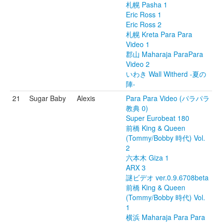
札幌 Pasha 1
Eric Ross 1
Eric Ross 2
札幌 Kreta Para Para
Video 1
郡山 Maharaja ParaPara
Video 2
いわき Wall Witherd -夏の
陣-
21
Sugar Baby
Alexis
Para Para Video (パラパラ
教典 0)
Super Eurobeat 180
前橋 King & Queen
(Tommy/Bobby 時代) Vol.
2
六本木 Giza 1
ARX 3
謎ビデオ ver.0.9.6708beta
前橋 King & Queen
(Tommy/Bobby 時代) Vol.
1
横浜 Maharaja Para Para