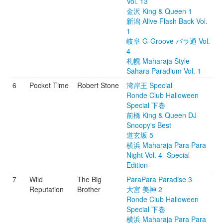
Vol. 13
金沢 King & Queen 1
新潟 Alive Flash Back Vol.
1
岐阜 G-Groove パラ通 Vol.
4
札幌 Maharaja Style
Sahara Paradium Vol. 1
6
Pocket Time
Robert Stone
湾岸王 Special
Ronde Club Halloween
Special 下巻
前橋 King & Queen DJ
Snoopy's Best
道玄坂 5
横浜 Maharaja Para Para
Night Vol. 4 -Special
Edition-
7
Wild
The Big
ParaPara Paradise 3
Reputation
Brother
大宮 美神 2
Ronde Club Halloween
Special 下巻
横浜 Maharaja Para Para