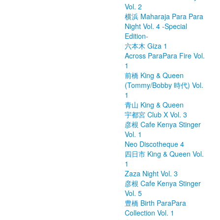
Vol. 2
横浜 Maharaja Para Para
Night Vol. 4 -Special
Edition-
六本木 Giza 1
Across ParaPara Fire Vol.
1
前橋 King & Queen
(Tommy/Bobby 時代) Vol.
1
青山 King & Queen
宇都宮 Club X Vol. 3
彦根 Cafe Kenya Stinger
Vol. 1
Neo Discotheque 4
四日市 King & Queen Vol.
1
Zaza Night Vol. 3
彦根 Cafe Kenya Stinger
Vol. 5
豊橋 Birth ParaPara
Collection Vol. 1