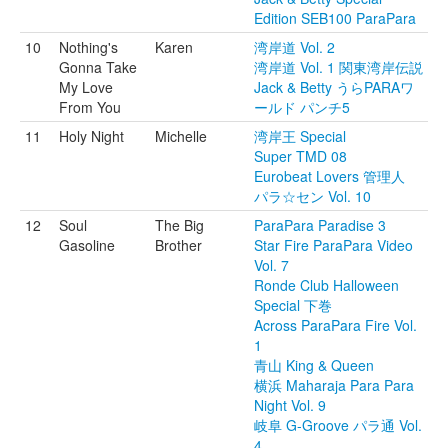
Edition SEB100 ParaPara
10
Nothing's
Karen
湾岸道 Vol. 2
Gonna Take
湾岸道 Vol. 1 関東湾岸伝説
My Love
Jack & Betty うらPARAワ
From You
ールド パンチ5
11
Holy Night
Michelle
湾岸王 Special
Super TMD 08
Eurobeat Lovers 管理人
パラ☆セン Vol. 10
12
Soul
The Big
ParaPara Paradise 3
Gasoline
Brother
Star Fire ParaPara Video
Vol. 7
Ronde Club Halloween
Special 下巻
Across ParaPara Fire Vol.
1
青山 King & Queen
横浜 Maharaja Para Para
Night Vol. 9
岐阜 G-Groove パラ通 Vol.
4