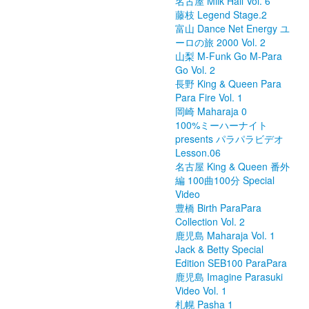
名古屋 Milk Hall Vol. 6
藤枝 Legend Stage.2
富山 Dance Net Energy ユ
ーロの旅 2000 Vol. 2
山梨 M-Funk Go M-Para
Go Vol. 2
長野 King & Queen Para
Para Fire Vol. 1
岡崎 Maharaja 0
100%ミーハーナイト
presents パラパラビデオ
Lesson.06
名古屋 King & Queen 番外
編 100曲100分 Special
Video
豊橋 Birth ParaPara
Collection Vol. 2
鹿児島 Maharaja Vol. 1
Jack & Betty Special
Edition SEB100 ParaPara
鹿児島 Imagine Parasuki
Video Vol. 1
札幌 Pasha 1