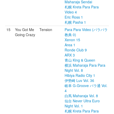
Maharaja Sendai
札幌 Kreta Para Para
Video 4
Eric Ross 1
札幌 Pasha 1
15
You Got Me
Tension
Para Para Video (パラパラ
Going Crazy
教典 0)
Xenon 15
Area 1
Ronde Club 9
ARX 3
青山 King & Queen
横浜 Maharaja Para Para
Night Vol. 8
Hibiya Radio City 1
伊勢崎 Luv Vol. 36
岐阜 G-Groove パラ通 Vol.
4
白馬 Maharaja Vol. 8
仙台 Never Ultra Euro
Night Vol. 1
札幌 Kreta Para Para