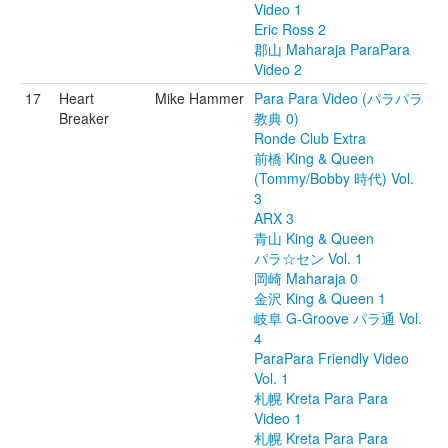
Video 1
Eric Ross 2
郡山 Maharaja ParaPara
Video 2
17
Heart
Mike Hammer
Para Para Video (パラパラ
Breaker
教典 0)
Ronde Club Extra
前橋 King & Queen
(Tommy/Bobby 時代) Vol.
3
ARX 3
青山 King & Queen
パラ☆セン Vol. 1
岡崎 Maharaja 0
金沢 King & Queen 1
岐阜 G-Groove パラ通 Vol.
4
ParaPara Friendly Video
Vol. 1
札幌 Kreta Para Para
Video 1
札幌 Kreta Para Para