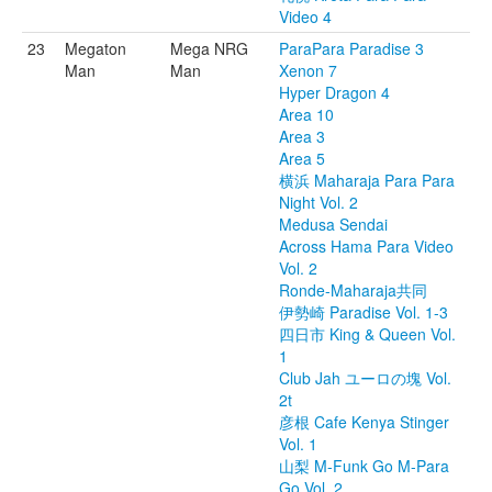
Video 4
23
Megaton
Mega NRG
ParaPara Paradise 3
Man
Man
Xenon 7
Hyper Dragon 4
Area 10
Area 3
Area 5
横浜 Maharaja Para Para
Night Vol. 2
Medusa Sendai
Across Hama Para Video
Vol. 2
Ronde-Maharaja共同
伊勢崎 Paradise Vol. 1-3
四日市 King & Queen Vol.
1
Club Jah ユーロの塊 Vol.
2t
彦根 Cafe Kenya Stinger
Vol. 1
山梨 M-Funk Go M-Para
Go Vol. 2