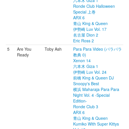
六本木 Giza 1
Ronde Club Halloween
Special 上巻
ARX 6
青山 King & Queen
伊勢崎 Luv Vol. 17
名古屋 Dion 2
Eric Ross 2
5
Are You
Toby Ash
Para Para Video (パラパラ
Ready
教典 0)
Xenon 14
六本木 Giza 1
伊勢崎 Luv Vol. 24
前橋 King & Queen DJ
Snoopy's Best
横浜 Maharaja Para Para
Night Vol. 4 -Special
Edition-
Ronde Club 3
ARX 6
青山 King & Queen
Kumiko With Super Kittys