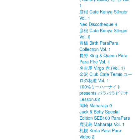
1
彦根 Cafe Kenya Stinger
Vol. 1
Neo Discotheque 4
彦根 Cafe Kenya Stinger
Vol. 6
豊橋 Birth ParaPara
Collection Vol. 1
長野 King & Queen Para
Para Fire Vol. 1
名古屋 Virgo 赤 (Vol. 1)
金沢 Club Cafe Temis ユー
ロの花道 Vol. 1
100%ミーハーナイト
presents パラパラビデオ
Lesson.02
岡崎 Maharaja 0
Jack & Betty Special
Edition SEB100 ParaPara
鹿児島 Maharaja Vol. 1
札幌 Kreta Para Para
Video 2