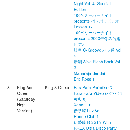
Night Vol. 4 -Special
Edition-
100%ミーハーナイト
presents パラパラビデオ
Lesson.17
100%ミーハーナイト
presents 2000年冬の宿題
ビデオ
岐阜 G-Groove パラ通 Vol.
4
新潟 Alive Flash Back Vol.
2
Maharaja Sendai
Eric Ross 1
8
King And
King & Queen
ParaPara Paradise 3
Queen
Para Para Video (パラパラ
(Saturday
教典 0)
Night
Xenon 16
Version)
伊勢崎 Luv Vol. 1
Ronde Club 1
伊勢崎 R☆STY With T-
RREX Ultra Disco Party