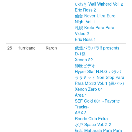
いわき Wall Witherd Vol. 2
Eric Ross 2
仙台 Never Ultra Euro
Night Vol. 1
札幌 Kreta Para Para
Video 2
Eric Ross 1
25
Hurricane
Karen
俄然パラパラ!! presents
D-1祭
Xenon 22
師匠ビデオ
Hyper Star N.R.G パラパ
ラサミット Non-Stop Para
Para Mix30 Vol. 1 (黒パラ)
Xenon Zero 04
Area 1
SEF Gold 001 ~Favorite
Tracks~
ARX 3
Ronde Club Extra
水戸 Space Vol. 2-2
横浜 Maharaja Para Para