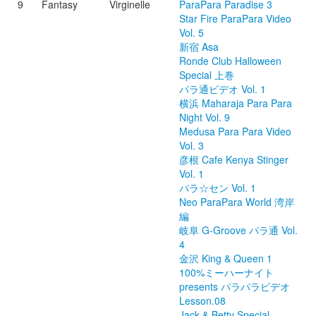
9
Fantasy
Virginelle
ParaPara Paradise 3
Star Fire ParaPara Video
Vol. 5
新宿 Asa
Ronde Club Halloween
Special 上巻
パラ通ビデオ Vol. 1
横浜 Maharaja Para Para
Night Vol. 9
Medusa Para Para Video
Vol. 3
彦根 Cafe Kenya Stinger
Vol. 1
パラ☆セン Vol. 1
Neo ParaPara World 湾岸
編
岐阜 G-Groove パラ通 Vol.
4
金沢 King & Queen 1
100%ミーハーナイト
presents パラパラビデオ
Lesson.08
Jack & Betty Special