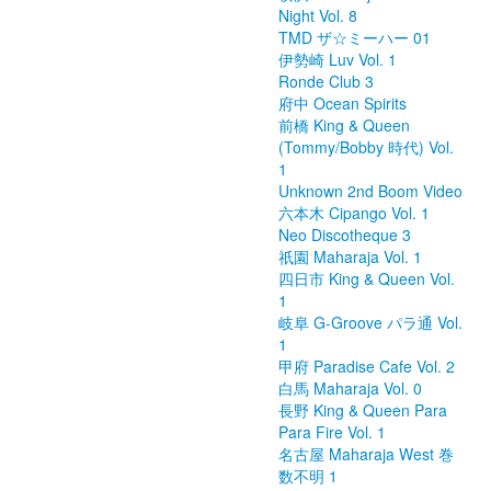
Night Vol. 8
TMD ザ☆ミーハー 01
伊勢崎 Luv Vol. 1
Ronde Club 3
府中 Ocean Spirits
前橋 King & Queen
(Tommy/Bobby 時代) Vol.
1
Unknown 2nd Boom Video
六本木 Cipango Vol. 1
Neo Discotheque 3
祇園 Maharaja Vol. 1
四日市 King & Queen Vol.
1
岐阜 G-Groove パラ通 Vol.
1
甲府 Paradise Cafe Vol. 2
白馬 Maharaja Vol. 0
長野 King & Queen Para
Para Fire Vol. 1
名古屋 Maharaja West 巻
数不明 1