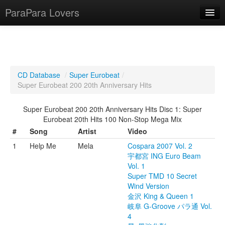
ParaPara Lovers
What is ParaPara?
CD Database
/
Super Eurobeat
/
Super Eurobeat 200 20th Anniversary Hits
ParaPara Video Database
Super Eurobeat 200 20th Anniversary Hits Disc 1: Super
TechPara Video Database
Eurobeat 20th Hits 100 Non-Stop Mega Mix
CD Database
#
Song
Artist
Video
1
Help Me
Mela
Cospara 2007 Vol. 2
Lesson Database
宇都宮 ING Euro Beam
Vol. 1
English
Super TMD 10 Secret
Wind Version
金沢 King & Queen 1
岐阜 G-Groove パラ通 Vol.
4