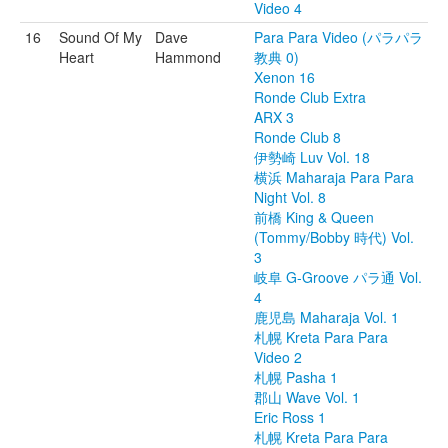
Video 4
16
Sound Of My
Dave
Para Para Video (パラパラ
Heart
Hammond
教典 0)
Xenon 16
Ronde Club Extra
ARX 3
Ronde Club 8
伊勢崎 Luv Vol. 18
横浜 Maharaja Para Para
Night Vol. 8
前橋 King & Queen
(Tommy/Bobby 時代) Vol.
3
岐阜 G-Groove パラ通 Vol.
4
鹿児島 Maharaja Vol. 1
札幌 Kreta Para Para
Video 2
札幌 Pasha 1
郡山 Wave Vol. 1
Eric Ross 1
札幌 Kreta Para Para