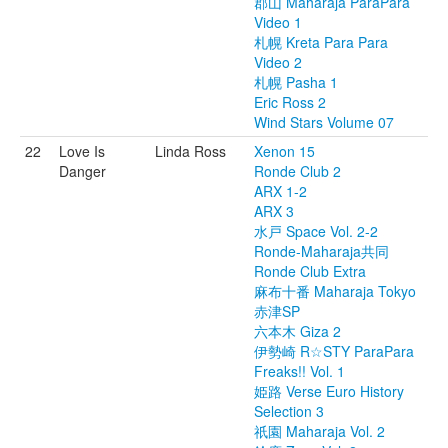
郡山 Maharaja ParaPara
Video 1
札幌 Kreta Para Para
Video 2
札幌 Pasha 1
Eric Ross 2
Wind Stars Volume 07
22
Love Is
Linda Ross
Xenon 15
Danger
Ronde Club 2
ARX 1-2
ARX 3
水戸 Space Vol. 2-2
Ronde-Maharaja共同
Ronde Club Extra
麻布十番 Maharaja Tokyo
赤津SP
六本木 Giza 2
伊勢崎 R☆STY ParaPara
Freaks!! Vol. 1
姫路 Verse Euro History
Selection 3
祇園 Maharaja Vol. 2