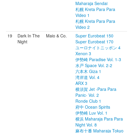
Maharaja Sendai
札幌 Kreta Para Para
Video 1
札幌 Kreta Para Para
Video 2
19
Dark In The
Maio & Co.
Super Eurobeat 150
Night
Super Eurobeat 170
ユーロナイトニッポン 4
Xenon 3
伊勢崎 Paradise Vol. 1-3
水戸 Space Vol. 2-2
六本木 Giza 1
湾岸道 Vol. 4
ARX 3
横須賀 Jet -Para Para
Panic- Vol. 2
Ronde Club 1
府中 Ocean Spirits
伊勢崎 Luv Vol. 1
横浜 Maharaja Para Para
Night Vol. 8
麻布十番 Maharaja Tokyo