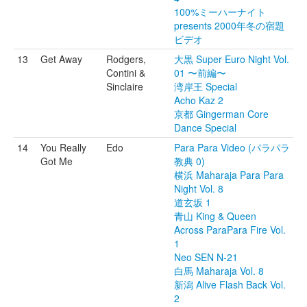
100%ミーハーナイト
presents 2000年冬の宿題
ビデオ
13
Get Away
Rodgers,
大黒 Super Euro Night Vol.
Contini &
01 〜前編〜
Sinclaire
湾岸王 Special
Acho Kaz 2
京都 Gingerman Core
Dance Special
14
You Really
Edo
Para Para Video (パラパラ
Got Me
教典 0)
横浜 Maharaja Para Para
Night Vol. 8
道玄坂 1
青山 King & Queen
Across ParaPara Fire Vol.
1
Neo SEN N-21
白馬 Maharaja Vol. 8
新潟 Alive Flash Back Vol.
2