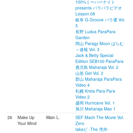
100%ミーハーナイト
presents パラパラビデオ
Lesson.08
岐阜 G-Groove パラ通 Vol.
5
長野 Ludus ParaPara
Garden
岡山 Paragy Moon ぱらむ
～速報 Vol. 3
Jack & Betty Special
Edition SEB100 ParaPara
鹿児島 Maharaja Vol. 2
山形 Get Vol. 2
郡山 Maharaja ParaPara
Video 4
札幌 Kreta Para Para
Video 2
盛岡 Hurricane Vol. 1
旭川 Maharaja Max 1
26
Make Up
Wain L.
SEF Mach The Movie Vol.
Your Mind
Zero
takaビ -The 湾岸-