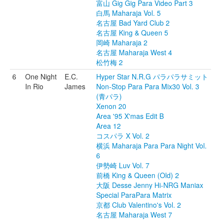
富山 Gig Gig Para Video Part 3
白馬 Maharaja Vol. 5
名古屋 Bad Yard Club 2
名古屋 King & Queen 5
岡崎 Maharaja 2
名古屋 Maharaja West 4
松竹梅 2
6
One Night
E.C.
Hyper Star N.R.G パラパラサミット
In Rio
James
Non-Stop Para Para Mix30 Vol. 3
(青パラ)
Xenon 20
Area '95 X'mas Edit B
Area 12
コスパラ X Vol. 2
横浜 Maharaja Para Para Night Vol.
6
伊勢崎 Luv Vol. 7
前橋 King & Queen (Old) 2
大阪 Desse Jenny Hi-NRG Maniax
Special ParaPara Matrix
京都 Club Valentino's Vol. 2
名古屋 Maharaja West 7