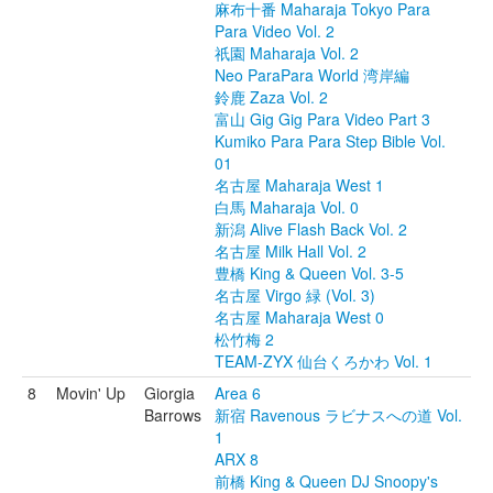
麻布十番 Maharaja Tokyo Para
Para Video Vol. 2
祇園 Maharaja Vol. 2
Neo ParaPara World 湾岸編
鈴鹿 Zaza Vol. 2
富山 Gig Gig Para Video Part 3
Kumiko Para Para Step Bible Vol.
01
名古屋 Maharaja West 1
白馬 Maharaja Vol. 0
新潟 Alive Flash Back Vol. 2
名古屋 Milk Hall Vol. 2
豊橋 King & Queen Vol. 3-5
名古屋 Virgo 緑 (Vol. 3)
名古屋 Maharaja West 0
松竹梅 2
TEAM-ZYX 仙台くろかわ Vol. 1
8
Movin' Up
Giorgia
Area 6
Barrows
新宿 Ravenous ラビナスへの道 Vol.
1
ARX 8
前橋 King & Queen DJ Snoopy's