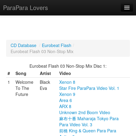
ParaPara Lovers
What is ParaPara?
CD Database
/
Eurobeat Flash
/
Eurobeat Flash 03 Non-Stop Mix
ParaPara Video Database
Eurobeat Flash 03 Non-Stop Mix Disc 1:
TechPara Video Database
#
Song
Artist
Video
CD Database
1
Welcome
Black
Xenon 8
To The
Eva
Star Fire ParaPara Video Vol. 1
Lesson Database
Future
Xenon 9
Area 6
English
ARX 8
Unknown 2nd Boom Video
麻布十番 Maharaja Tokyo Para
Para Video Vol. 3
前橋 King & Queen Para Para