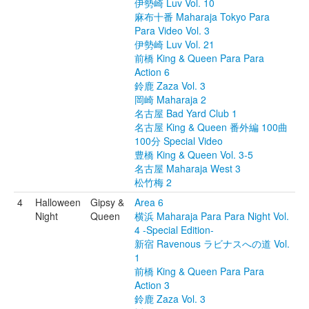
伊勢崎 Luv Vol. 10
麻布十番 Maharaja Tokyo Para
Para Video Vol. 3
伊勢崎 Luv Vol. 21
前橋 King & Queen Para Para
Action 6
鈴鹿 Zaza Vol. 3
岡崎 Maharaja 2
名古屋 Bad Yard Club 1
名古屋 King & Queen 番外編 100曲
100分 Special Video
豊橋 King & Queen Vol. 3-5
名古屋 Maharaja West 3
松竹梅 2
4
Halloween
Gipsy &
Area 6
Night
Queen
横浜 Maharaja Para Para Night Vol.
4 -Special Edition-
新宿 Ravenous ラビナスへの道 Vol.
1
前橋 King & Queen Para Para
Action 3
鈴鹿 Zaza Vol. 3