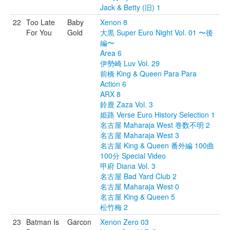
Jack & Betty (旧) 1
22
Too Late
Baby
Xenon 8
For You
Gold
大黒 Super Euro Night Vol. 01 〜後
編〜
Area 6
伊勢崎 Luv Vol. 29
前橋 King & Queen Para Para
Action 6
ARX 8
鈴鹿 Zaza Vol. 3
姫路 Verse Euro History Selection 1
名古屋 Maharaja West 巻数不明 2
名古屋 Maharaja West 3
名古屋 King & Queen 番外編 100曲
100分 Special Video
甲府 Diana Vol. 3
名古屋 Bad Yard Club 2
名古屋 Maharaja West 0
名古屋 King & Queen 5
松竹梅 2
23
Batman Is
Garcon
Xenon Zero 03