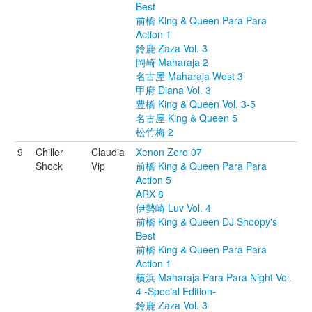
Best
前橋 King & Queen Para Para
Action 1
鈴鹿 Zaza Vol. 3
岡崎 Maharaja 2
名古屋 Maharaja West 3
甲府 Diana Vol. 3
豊橋 King & Queen Vol. 3-5
名古屋 King & Queen 5
松竹梅 2
9
Chiller
Claudia
Xenon Zero 07
Shock
Vip
前橋 King & Queen Para Para
Action 5
ARX 8
伊勢崎 Luv Vol. 4
前橋 King & Queen DJ Snoopy's
Best
前橋 King & Queen Para Para
Action 1
横浜 Maharaja Para Para Night Vol.
4 -Special Edition-
鈴鹿 Zaza Vol. 3