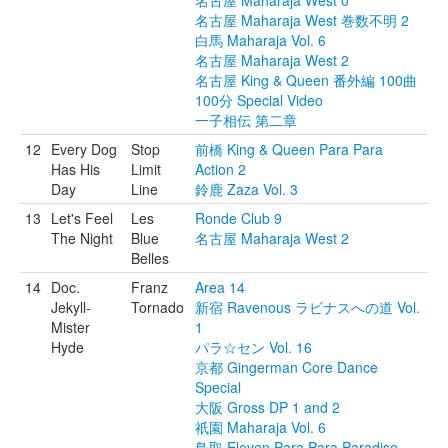
名古屋 Maharaja West 0
名古屋 Maharaja West 巻数不明 2
白馬 Maharaja Vol. 6
名古屋 Maharaja West 2
名古屋 King & Queen 番外編 100曲
100分 Special Video
一子相伝 第二章
12
Every Dog
Stop
前橋 King & Queen Para Para
Has His
Limit
Action 2
Day
Line
鈴鹿 Zaza Vol. 3
13
Let's Feel
Les
Ronde Club 9
The Night
Blue
名古屋 Maharaja West 2
Belles
14
Doc.
Franz
Area 14
Jekyll-
Tornado
新宿 Ravenous ラビナスへの道 Vol.
Mister
1
Hyde
パラ☆セン Vol. 16
京都 Gingerman Core Dance
Special
大阪 Gross DP 1 and 2
祇園 Maharaja Vol. 6
鳥取 Eleven Para Para Paradise