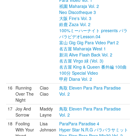
Para Video Vol. 1
祇園 Maharaja Vol. 2
Neo Discotheque 3
大阪 Fire's Vol. 3
鈴鹿 Zaza Vol. 2
100%ミーハーナイト presents パラ
パラビデオLesson.04
富山 Gig Gig Para Video Part 2
名古屋 Maharaja West 1
新潟 Alive Flash Back Vol. 2
名古屋 Virgo 緑 (Vol. 3)
名古屋 King & Queen 番外編 100曲
100分 Special Video
甲府 Diana Vol. 2
16
Running
Ciao
鳥取 Eleven Para Para Paradise
Over The
Ciao
Vol. 2
Night
17
Joy And
Maddy
鳥取 Eleven Para Para Paradise
Sorrow
Layne
Vol. 2
18
Fooling
Lisa
ParaPara Paradise 4
With Your
Johnson
Hyper Star N.R.G パラパラサミット
Heart
Non-Stop Para Para Mix30 Vol. 2