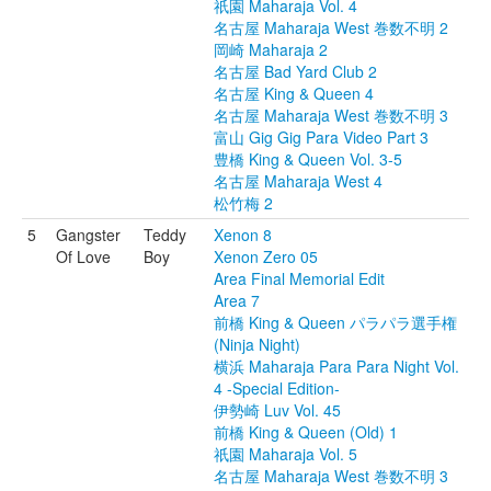
祇園 Maharaja Vol. 4
名古屋 Maharaja West 巻数不明 2
岡崎 Maharaja 2
名古屋 Bad Yard Club 2
名古屋 King & Queen 4
名古屋 Maharaja West 巻数不明 3
富山 Gig Gig Para Video Part 3
豊橋 King & Queen Vol. 3-5
名古屋 Maharaja West 4
松竹梅 2
5
Gangster
Teddy
Xenon 8
Of Love
Boy
Xenon Zero 05
Area Final Memorial Edit
Area 7
前橋 King & Queen パラパラ選手権
(Ninja Night)
横浜 Maharaja Para Para Night Vol.
4 -Special Edition-
伊勢崎 Luv Vol. 45
前橋 King & Queen (Old) 1
祇園 Maharaja Vol. 5
名古屋 Maharaja West 巻数不明 3