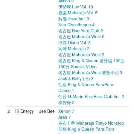
Action 2
伊勢崎 Luv Vol. 10
祇園 Maharaja Vol. 5
鈴鹿 Zaza Vol. 3
Neo Discotheque 4
名古屋 Bad Yard Club 2
名古屋 Maharaja West 0
甲府 Diana Vol. 3
岡崎 Maharaja 2
名古屋 Maharaja West 3
名古屋 King & Queen 番外編 100曲
100分 Special Video
名古屋 Maharaja West 巻数不明 3
Jack & Betty (旧) 3
仙台 King & Queen ParaPara
Dance 1
仙台 G-Marin ParaPara Club Vol. 2
松竹梅 2
2
Hi Energy
Jee Bee
Xenon 7
Area 7
麻布十番 Maharaja Tokyo Nonstop
前橋 King & Queen Para Para