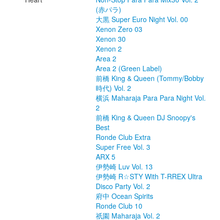
(赤パラ)
大黒 Super Euro Night Vol. 00
Xenon Zero 03
Xenon 30
Xenon 2
Area 2
Area 2 (Green Label)
前橋 King & Queen (Tommy/Bobby
時代) Vol. 2
横浜 Maharaja Para Para Night Vol.
2
前橋 King & Queen DJ Snoopy's
Best
Ronde Club Extra
Super Free Vol. 3
ARX 5
伊勢崎 Luv Vol. 13
伊勢崎 R☆STY With T-RREX Ultra
Disco Party Vol. 2
府中 Ocean Spirits
Ronde Club 10
祇園 Maharaja Vol. 2