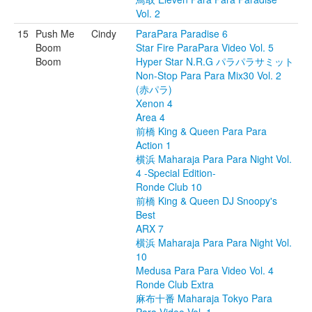
Vol. 2
15
Push Me
Cindy
ParaPara Paradise 6
Boom
Star Fire ParaPara Video Vol. 5
Boom
Hyper Star N.R.G パラパラサミット
Non-Stop Para Para Mix30 Vol. 2
(赤パラ)
Xenon 4
Area 4
前橋 King & Queen Para Para
Action 1
横浜 Maharaja Para Para Night Vol.
4 -Special Edition-
Ronde Club 10
前橋 King & Queen DJ Snoopy's
Best
ARX 7
横浜 Maharaja Para Para Night Vol.
10
Medusa Para Para Video Vol. 4
Ronde Club Extra
麻布十番 Maharaja Tokyo Para