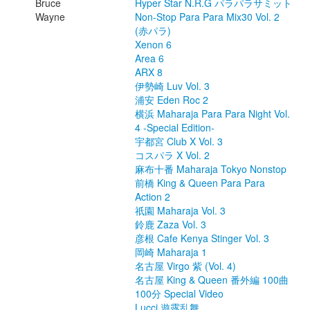
Bruce
Hyper Star N.R.G パラパラサミット
Wayne
Non-Stop Para Para Mix30 Vol. 2
(赤パラ)
Xenon 6
Area 6
ARX 8
伊勢崎 Luv Vol. 3
浦安 Eden Roc 2
横浜 Maharaja Para Para Night Vol.
4 -Special Edition-
宇都宮 Club X Vol. 3
コスパラ X Vol. 2
麻布十番 Maharaja Tokyo Nonstop
前橋 King & Queen Para Para
Action 2
祇園 Maharaja Vol. 3
鈴鹿 Zaza Vol. 3
彦根 Cafe Kenya Stinger Vol. 3
岡崎 Maharaja 1
名古屋 Virgo 紫 (Vol. 4)
名古屋 King & Queen 番外編 100曲
100分 Special Video
Lucci 遊露乱舞