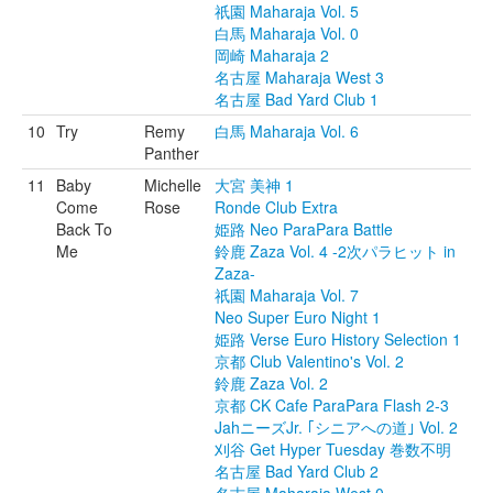
祇園 Maharaja Vol. 5
白馬 Maharaja Vol. 0
岡崎 Maharaja 2
名古屋 Maharaja West 3
名古屋 Bad Yard Club 1
10
Try
Remy
白馬 Maharaja Vol. 6
Panther
11
Baby
Michelle
大宮 美神 1
Come
Rose
Ronde Club Extra
Back To
姫路 Neo ParaPara Battle
Me
鈴鹿 Zaza Vol. 4 -2次パラヒット in
Zaza-
祇園 Maharaja Vol. 7
Neo Super Euro Night 1
姫路 Verse Euro History Selection 1
京都 Club Valentino's Vol. 2
鈴鹿 Zaza Vol. 2
京都 CK Cafe ParaPara Flash 2-3
JahニーズJr. ｢シニアへの道｣ Vol. 2
刈谷 Get Hyper Tuesday 巻数不明
名古屋 Bad Yard Club 2