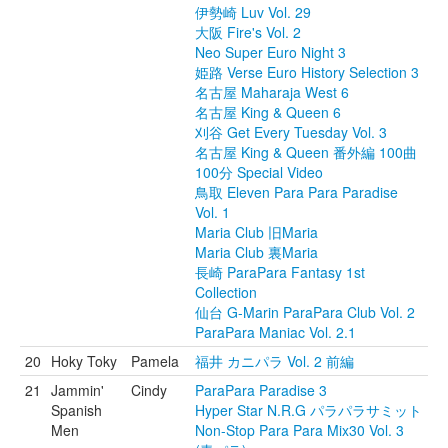
伊勢崎 Luv Vol. 29
大阪 Fire's Vol. 2
Neo Super Euro Night 3
姫路 Verse Euro History Selection 3
名古屋 Maharaja West 6
名古屋 King & Queen 6
刈谷 Get Every Tuesday Vol. 3
名古屋 King & Queen 番外編 100曲
100分 Special Video
鳥取 Eleven Para Para Paradise
Vol. 1
Maria Club 旧Maria
Maria Club 裏Maria
長崎 ParaPara Fantasy 1st
Collection
仙台 G-Marin ParaPara Club Vol. 2
ParaPara Maniac Vol. 2.1
20
Hoky Toky
Pamela
福井 カニパラ Vol. 2 前編
21
Jammin'
Cindy
ParaPara Paradise 3
Spanish
Hyper Star N.R.G パラパラサミット
Men
Non-Stop Para Para Mix30 Vol. 3