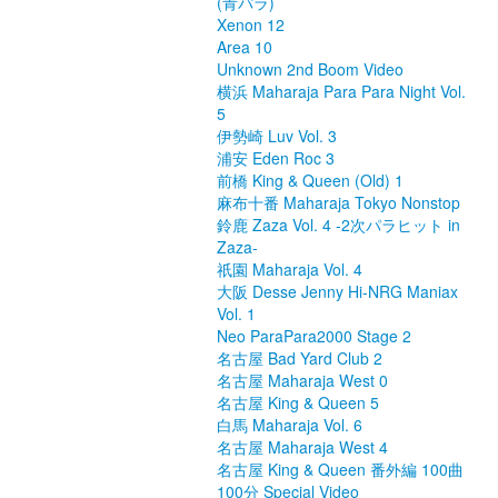
(青パラ)
Xenon 12
Area 10
Unknown 2nd Boom Video
横浜 Maharaja Para Para Night Vol.
5
伊勢崎 Luv Vol. 3
浦安 Eden Roc 3
前橋 King & Queen (Old) 1
麻布十番 Maharaja Tokyo Nonstop
鈴鹿 Zaza Vol. 4 -2次パラヒット in
Zaza-
祇園 Maharaja Vol. 4
大阪 Desse Jenny Hi-NRG Maniax
Vol. 1
Neo ParaPara2000 Stage 2
名古屋 Bad Yard Club 2
名古屋 Maharaja West 0
名古屋 King & Queen 5
白馬 Maharaja Vol. 6
名古屋 Maharaja West 4
名古屋 King & Queen 番外編 100曲
100分 Special Video