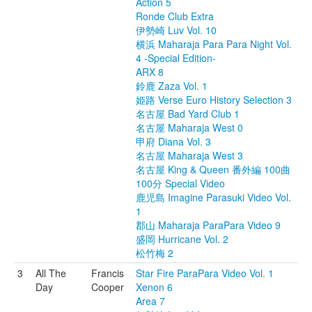
Action 5
Ronde Club Extra
伊勢崎 Luv Vol. 10
横浜 Maharaja Para Para Night Vol.
4 -Special Edition-
ARX 8
鈴鹿 Zaza Vol. 1
姫路 Verse Euro History Selection 3
名古屋 Bad Yard Club 1
名古屋 Maharaja West 0
甲府 Diana Vol. 3
名古屋 Maharaja West 3
名古屋 King & Queen 番外編 100曲
100分 Special Video
鹿児島 Imagine Parasuki Video Vol.
1
郡山 Maharaja ParaPara Video 9
盛岡 Hurricane Vol. 2
松竹梅 2
3
All The
Francis
Star Fire ParaPara Video Vol. 1
Day
Cooper
Xenon 6
Area 7