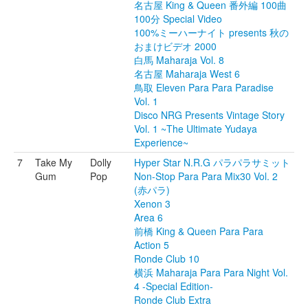
名古屋 King & Queen 番外編 100曲
100分 Special Video
100%ミーハーナイト presents 秋の
おまけビデオ 2000
白馬 Maharaja Vol. 8
名古屋 Maharaja West 6
鳥取 Eleven Para Para Paradise
Vol. 1
Disco NRG Presents Vintage Story
Vol. 1 ~The Ultimate Yudaya
Experience~
7
Take My
Dolly
Hyper Star N.R.G パラパラサミット
Gum
Pop
Non-Stop Para Para Mix30 Vol. 2
(赤パラ)
Xenon 3
Area 6
前橋 King & Queen Para Para
Action 5
Ronde Club 10
横浜 Maharaja Para Para Night Vol.
4 -Special Edition-
Ronde Club Extra