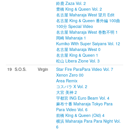
鈴鹿 Zaza Vol. 2
豊橋 King & Queen Vol. 2
名古屋 Maharaja West 望月 Edit
名古屋 King & Queen 番外編 100曲
100分 Special Video
名古屋 Maharaja West 巻数不明 1
岡崎 Maharaja 1
Kumiko With Super Saiyans Vol. 12
名古屋 Maharaja West 0
名古屋 King & Queen 1
松山 Libera Zione Vol. 3
19
S.O.S.
Virgin
Star Fire ParaPara Video Vol. 7
Xenon Zero 00
Area Remix
コスパラ X Vol. 2
大宮 美神 2
宇都宮 ING Euro Beam Vol. 4
麻布十番 Maharaja Tokyo Para
Para Video Vol. 6
前橋 King & Queen (Old) 4
横浜 Maharaja Para Para Night Vol.
6