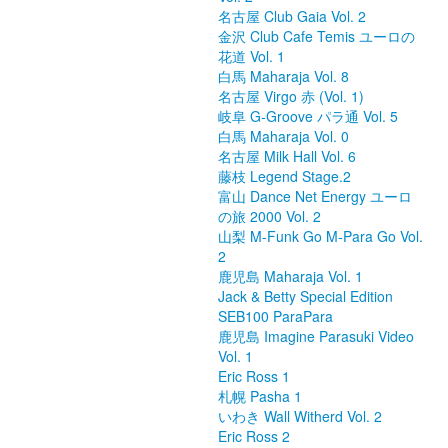
名古屋 Club Gaia Vol. 2
金沢 Club Cafe Temis ユーロの
花道 Vol. 1
白馬 Maharaja Vol. 8
名古屋 Virgo 赤 (Vol. 1)
岐阜 G-Groove パラ通 Vol. 5
白馬 Maharaja Vol. 0
名古屋 Milk Hall Vol. 6
藤枝 Legend Stage.2
富山 Dance Net Energy ユーロ
の旅 2000 Vol. 2
山梨 M-Funk Go M-Para Go Vol.
2
鹿児島 Maharaja Vol. 1
Jack & Betty Special Edition
SEB100 ParaPara
鹿児島 Imagine Parasuki Video
Vol. 1
Eric Ross 1
札幌 Pasha 1
いわき Wall Witherd Vol. 2
Eric Ross 2