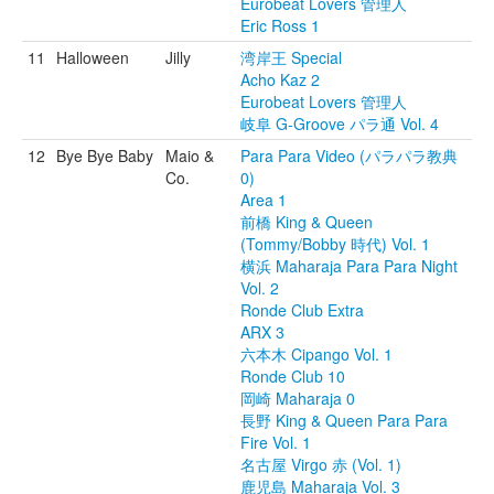
Eurobeat Lovers 管理人
Eric Ross 1
11
Halloween
Jilly
湾岸王 Special
Acho Kaz 2
Eurobeat Lovers 管理人
岐阜 G-Groove パラ通 Vol. 4
12
Bye Bye Baby
Maio &
Para Para Video (パラパラ教典
Co.
0)
Area 1
前橋 King & Queen
(Tommy/Bobby 時代) Vol. 1
横浜 Maharaja Para Para Night
Vol. 2
Ronde Club Extra
ARX 3
六本木 Cipango Vol. 1
Ronde Club 10
岡崎 Maharaja 0
長野 King & Queen Para Para
Fire Vol. 1
名古屋 Virgo 赤 (Vol. 1)
鹿児島 Maharaja Vol. 3