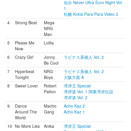
仙台 Never Ultra Euro Night Vol.
1
札幌 Kreta Para Para Video 2
4
Strong Beat
Mega
NRG
Man
5
Please Me
Lolita
Now
6
Crazy Girl
Jonny
ラビナス系個人 Vol. 2
Be Cool
7
Hyperbeat
NRG
ラビナス系個人 Vol. 2
Tonight
Boys
大阪方面 A
8
Sweet Lover
Robert
湾岸王 Special
Patton
湾岸道 Vol. 1 関東湾岸伝説
湾岸道 Vol. 2
9
Dance
Macho
Acho Kaz 2
Around The
Gang
Acho Kaz 1
World
10
No More Lies
Anika
湾岸王 Special