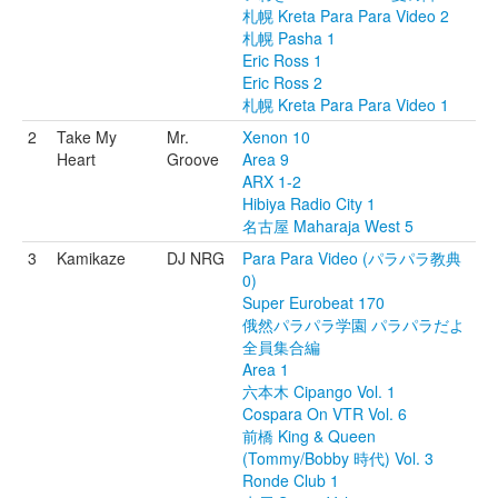
札幌 Kreta Para Para Video 2
札幌 Pasha 1
Eric Ross 1
Eric Ross 2
札幌 Kreta Para Para Video 1
2
Take My
Mr.
Xenon 10
Heart
Groove
Area 9
ARX 1-2
Hibiya Radio City 1
名古屋 Maharaja West 5
3
Kamikaze
DJ NRG
Para Para Video (パラパラ教典
0)
Super Eurobeat 170
俄然パラパラ学園 パラパラだよ
全員集合編
Area 1
六本木 Cipango Vol. 1
Cospara On VTR Vol. 6
前橋 King & Queen
(Tommy/Bobby 時代) Vol. 3
Ronde Club 1