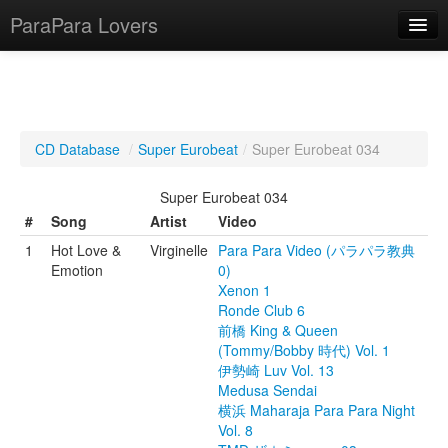
ParaPara Lovers
What is ParaPara?
CD Database
/
Super Eurobeat
/
Super Eurobeat 034
ParaPara Video Database
Super Eurobeat 034
TechPara Video Database
#
Song
Artist
Video
1
Hot Love &
Virginelle
Para Para Video (パラパラ教典
CD Database
Emotion
0)
Xenon 1
Lesson Database
Ronde Club 6
前橋 King & Queen
English
(Tommy/Bobby 時代) Vol. 1
伊勢崎 Luv Vol. 13
Medusa Sendai
横浜 Maharaja Para Para Night
Vol. 8