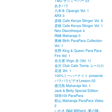
TMD ザ☆ミーハー 03
あきパラ
六本木 Cipango Vol. 1
ARX 3
彦根 Cafe Kenya Stinger Vol. 6
彦根 Cafe Kenya Stinger Vol. 1
Neo Discotheque 4
岡崎 Maharaja 0
豊橋 Birth ParaPara Collection
Vol. 1
長野 King & Queen Para Para
Fire Vol. 1
名古屋 Virgo 赤 (Vol. 1)
金沢 Club Cafe Temis ユーロの
花道 Vol. 1
100%ミーハーナイト presents
パラパラビデオLesson.02
鹿児島 Maharaja Vol. 1
Jack & Betty Special Edition
SEB100 ParaPara
郡山 Maharaja ParaPara Video
2
いわき Wall Witherd -夏の陣-