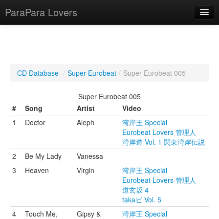
ParaPara Lovers
What is ParaPara?
CD Database
/
Super Eurobeat
/
Super Eurobeat 005
ParaPara Video Database
Super Eurobeat 005
TechPara Video Database
#
Song
Artist
Video
1
Doctor
Aleph
湾岸王 Special
CD Database
Eurobeat Lovers 管理人
湾岸道 Vol. 1 関東湾岸伝説
Lesson Database
2
Be My Lady
Vanessa
English
3
Heaven
Virgin
湾岸王 Special
Eurobeat Lovers 管理人
道玄坂 4
takaビ Vol. 5
4
Touch Me,
Gipsy &
湾岸王 Special