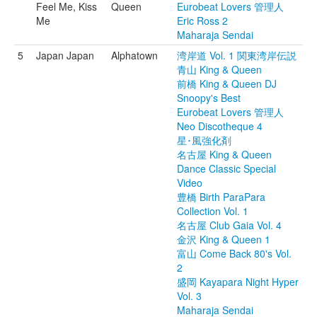
Feel Me, Kiss
Queen
Eurobeat Lovers 管理人
Me
Eric Ross 2
Maharaja Sendai
5
Japan Japan
Alphatown
湾岸道 Vol. 1 関東湾岸伝説
青山 King & Queen
前橋 King & Queen DJ
Snoopy's Best
Eurobeat Lovers 管理人
Neo Discotheque 4
星･風強化剤
名古屋 King & Queen
Dance Classic Special
Video
豊橋 Birth ParaPara
Collection Vol. 1
名古屋 Club Gaia Vol. 4
金沢 King & Queen 1
富山 Come Back 80's Vol.
2
盛岡 Kayapara Night Hyper
Vol. 3
Maharaja Sendai