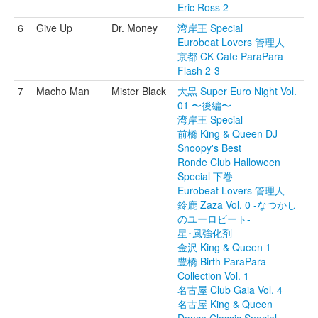
Eric Ross 2
6
Give Up
Dr. Money
湾岸王 Special
Eurobeat Lovers 管理人
京都 CK Cafe ParaPara
Flash 2-3
7
Macho Man
Mister Black
大黒 Super Euro Night Vol.
01 〜後編〜
湾岸王 Special
前橋 King & Queen DJ
Snoopy's Best
Ronde Club Halloween
Special 下巻
Eurobeat Lovers 管理人
鈴鹿 Zaza Vol. 0 -なつかし
のユーロビート-
星･風強化剤
金沢 King & Queen 1
豊橋 Birth ParaPara
Collection Vol. 1
名古屋 Club Gaia Vol. 4
名古屋 King & Queen