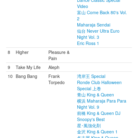
Dance Classic Special
Video
富山 Come Back 80's Vol.
2
Maharaja Sendai
仙台 Never Ultra Euro
Night Vol. 3
Eric Ross 1
8
Higher
Pleasure &
Pain
9
Take My Life
Aleph
10
Bang Bang
Frank
湾岸王 Special
Torpedo
Ronde Club Halloween
Special 上巻
青山 King & Queen
横浜 Maharaja Para Para
Night Vol. 9
前橋 King & Queen DJ
Snoopy's Best
星･風強化剤
金沢 King & Queen 1
名古屋 King & Queen