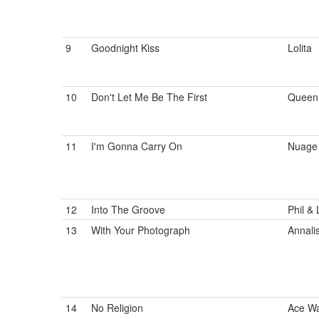
9
Goodnight Kiss
Lolita
10
Don't Let Me Be The First
Queen
11
I'm Gonna Carry On
Nuage
12
Into The Groove
Phil & 
13
With Your Photograph
Annali
14
No Religion
Ace Wa