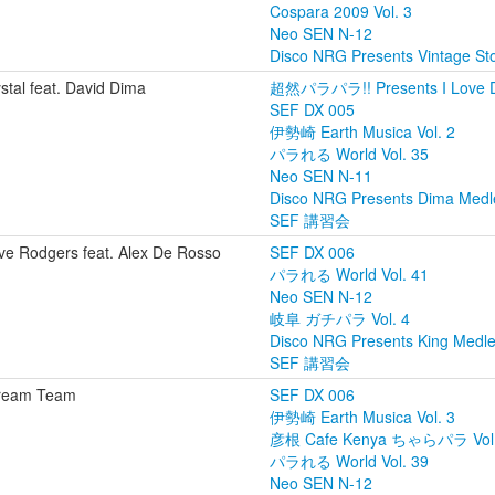
Cospara 2009 Vol. 3
Neo SEN N-12
Disco NRG Presents Vintage Sto
stal feat. David Dima
超然パラパラ!! Presents I Love 
SEF DX 005
伊勢崎 Earth Musica Vol. 2
パラれる World Vol. 35
Neo SEN N-11
Disco NRG Presents Dima Medl
SEF 講習会
ve Rodgers feat. Alex De Rosso
SEF DX 006
パラれる World Vol. 41
Neo SEN N-12
岐阜 ガチパラ Vol. 4
Disco NRG Presents King Medl
SEF 講習会
ream Team
SEF DX 006
伊勢崎 Earth Musica Vol. 3
彦根 Cafe Kenya ちゃらパラ Vol.
パラれる World Vol. 39
Neo SEN N-12