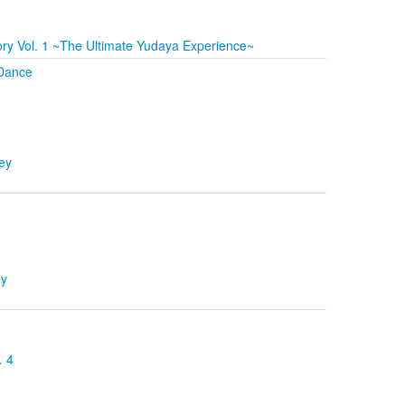
ry Vol. 1 ~The Ultimate Yudaya Experience~
Dance
ey
ey
 4