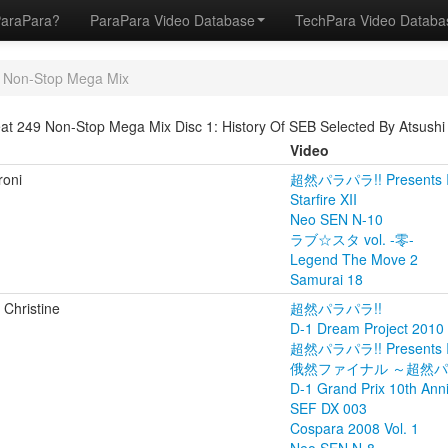
ParaPara?
ParaPara Video Database
TechPara Video Datab
 Non-Stop Mega Mix
t 249 Non-Stop Mega Mix Disc 1: History Of SEB Selected By Atsushi
Video
oni
超然パラパラ!! Presents I
Starfire XII
Neo SEN N-10
ラブ☆スタ vol. -零-
Legend The Move 2
Samurai 18
 Christine
超然パラパラ!!
D-1 Dream Project 2010
超然パラパラ!! Presents I
俄然ファイナル ～超然
D-1 Grand Prix 10t
SEF DX 003
Cospara 2008 Vol. 1