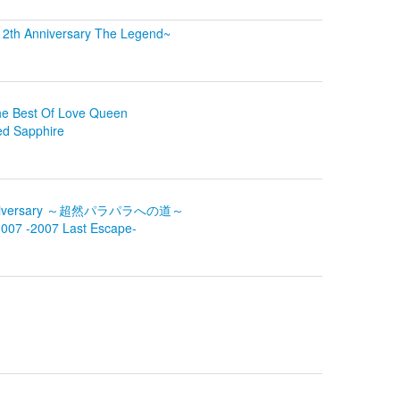
12th Anniversary The Legend~
Best Of Love Queen
 Sapphire
h Anniversary ～超然パラパラへの道～
 007 -2007 Last Escape-