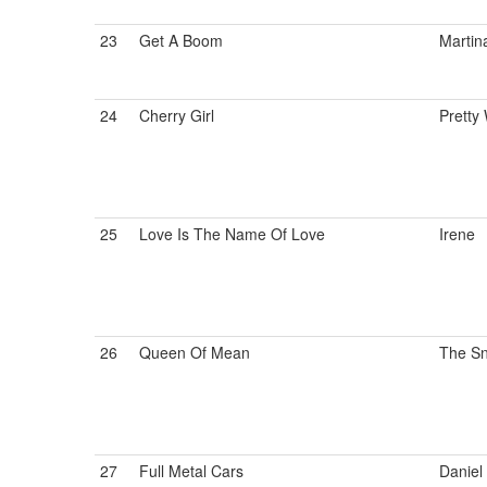
23
Get A Boom
Martin
24
Cherry Girl
Prett
25
Love Is The Name Of Love
Irene
26
Queen Of Mean
The S
27
Full Metal Cars
Daniel