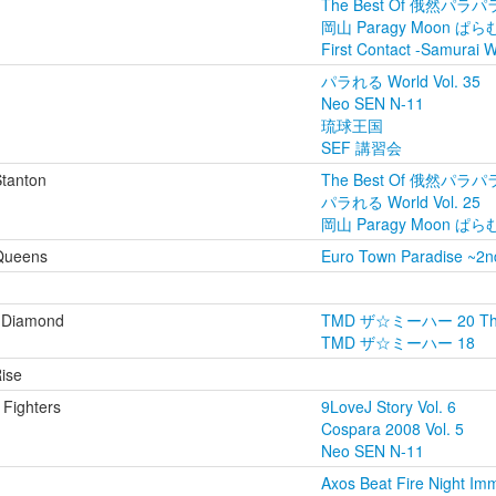
The Best Of 俄然パラパラ 
岡山 Paragy Moon ぱ
First Contact -Samurai
パラれる World Vol. 35
Neo SEN N-11
琉球王国
SEF 講習会
Stanton
The Best Of 俄然パラパラ 
パラれる World Vol. 25
岡山 Paragy Moon ぱ
Queens
Euro Town Paradise ~2n
 Diamond
TMD ザ☆ミーハー 20 The B
TMD ザ☆ミーハー 18
ise
Fighters
9LoveJ Story Vol. 6
Cospara 2008 Vol. 5
Neo SEN N-11
Axos Beat Fire Night Imm