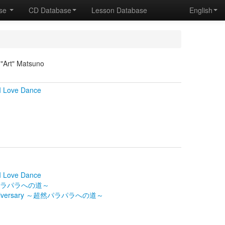
ase
CD Database
Lesson Database
English
 "Art" Matsuno
 Love Dance
 Love Dance
パラパラへの道～
h Anniversary ～超然パラパラへの道～