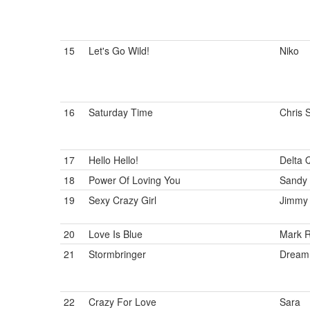
15
Let's Go Wild!
Niko
16
Saturday Time
Chris 
17
Hello Hello!
Delta 
18
Power Of Loving You
Sandy
19
Sexy Crazy Girl
Jimmy
20
Love Is Blue
Mark R
21
Stormbringer
Dream 
22
Crazy For Love
Sara