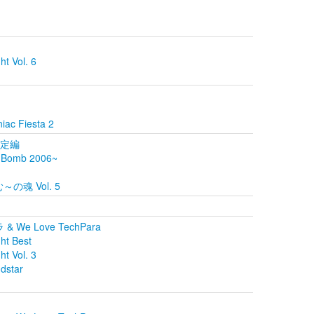
 Vol. 6
iac Fiesta 2
限定編
 Bomb 2006~
～の魂 Vol. 5
& We Love TechPara
t Best
 Vol. 3
ndstar