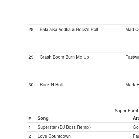
28
Balalaika Vodka & Rock'n Roll
Mad Co
29
Crash Boom Burn Me Up
Fastw
30
Rock N Roll
Mark F
Super Eurob
#
Song
Art
1
Superstar (DJ Boss Remix)
Go
2
Love Countdown
Fa