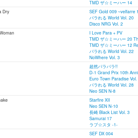
TMD ザ☆ミーハー 14
a Dry
SEF Gold 009 ~velfarre 
パラれる World Vol. 20
Disco NRG Vol. 2
y Woman
I Love Para + PV
TMD ザ☆ミーハー 20 The 
TMD ザ☆ミーハー 12 Red
パラれる World Vol. 22
NoWhere Vol. 3
超然パラパラ!!
D-1 Grand Prix 10t
Euro Town Paradise Vol.
パラれる World Vol. 28
Neo SEN N-8
nake
Starfire XII
Neo SEN N-10
長崎 Black List Vol. 3
Samurai 17
ラブ☆スタ -1-
SEF DX 004