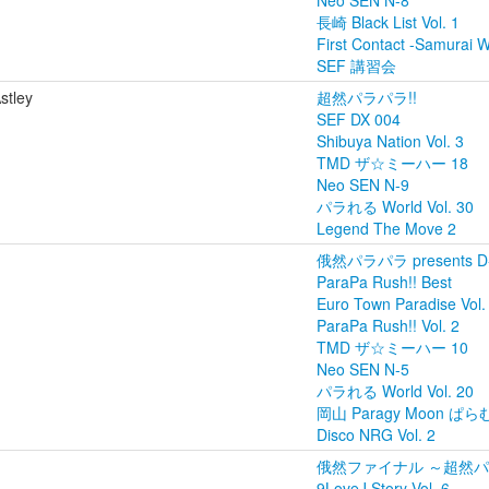
Neo SEN N-8
長崎 Black List Vol. 1
First Contact -Samurai
SEF 講習会
stley
超然パラパラ!!
SEF DX 004
Shibuya Nation Vol. 3
TMD ザ☆ミーハー 18
Neo SEN N-9
パラれる World Vol. 30
Legend The Move 2
俄然パラパラ presents D-1
ParaPa Rush!! Best
Euro Town Paradise Vol.
ParaPa Rush!! Vol. 2
TMD ザ☆ミーハー 10
Neo SEN N-5
パラれる World Vol. 20
岡山 Paragy Moon ぱ
Disco NRG Vol. 2
俄然ファイナル ～超然
9LoveJ Story Vol. 6