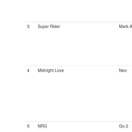
3
Super Rider
Mark A
4
Midnight Love
Neo
5
NRG
Go 2