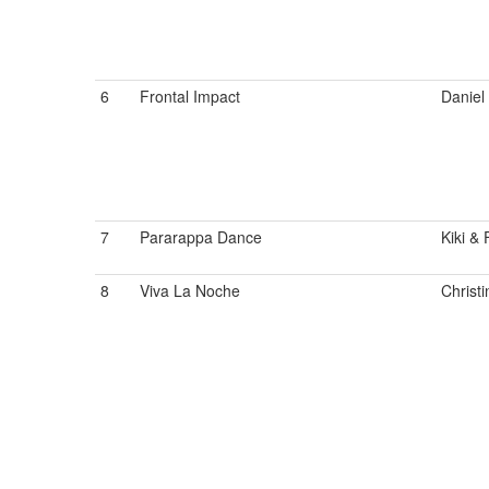
6
Frontal Impact
Daniel
7
Pararappa Dance
Kiki &
8
Viva La Noche
Christi