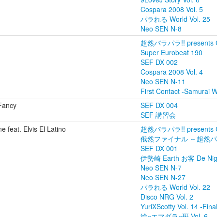
Cospara 2008 Vol. 5
パラれる World Vol. 25
Neo SEN N-8
超然パラパラ!! presents C
Super Eurobeat 190
SEF DX 002
Cospara 2008 Vol. 4
Neo SEN N-11
First Contact -Samurai
 Fancy
SEF DX 004
SEF 講習会
ne feat. Elvis El Latino
超然パラパラ!! presents C
俄然ファイナル ～超然
SEF DX 001
伊勢崎 Earth お客 De Night
Neo SEN N-7
Neo SEN N-27
パラれる World Vol. 22
Disco NRG Vol. 2
YuriXScotty Vol. 14 -Final
絵~エマダラ~斑 Vol. 6