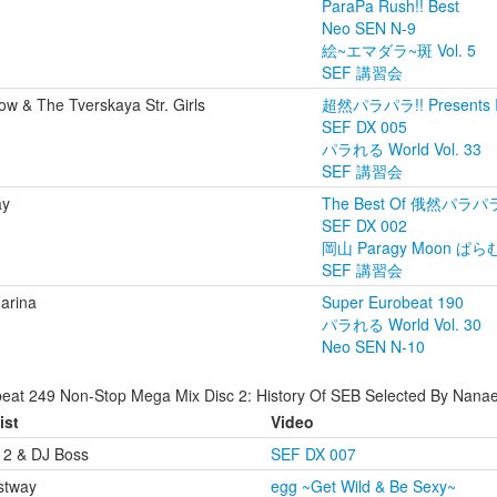
ParaPa Rush!! Best
Neo SEN N-9
絵~エマダラ~斑 Vol. 5
SEF 講習会
w & The Tverskaya Str. Girls
超然パラパラ!! Presents I
SEF DX 005
パラれる World Vol. 33
SEF 講習会
ay
The Best Of 俄然パラパラ 
SEF DX 002
岡山 Paragy Moon ぱ
SEF 講習会
arina
Super Eurobeat 190
パラれる World Vol. 30
Neo SEN N-10
eat 249 Non-Stop Mega Mix Disc 2: History Of SEB Selected By Nanae
ist
Video
 2 & DJ Boss
SEF DX 007
stway
egg ~Get Wild & Be Sexy~