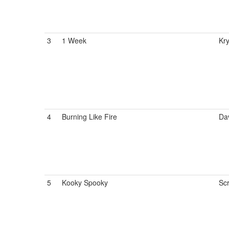
3
1 Week
Kry
4
Burning Like Fire
Da
5
Kooky Spooky
Sc