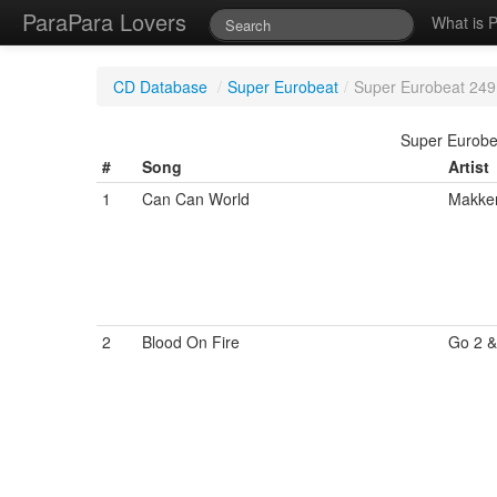
ParaPara Lovers
What is 
CD Database
/
Super Eurobeat
/
Super Eurobeat 249
Super Eurobea
#
Song
Artist
1
Can Can World
Makker
2
Blood On Fire
Go 2 &