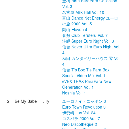
豊橋 Birth ParaPara Collection
Vol. 3
名古屋 Milk Hall Vol. 10
富山 Dance Net Energy ユーロ
の旅 2000 Vol. 5
岡山 Eleven 4
倉敷 Club Teruteru Vol. 7
沖縄 Super Euro Night Vol. 3
仙台 Never Ultra Euro Night Vol.
4
秋田 カンタベリーハウス 零 Vol.
4
仙台 T's Box T's Para Box
Special Video Mix Vol. 1
eVEX TRAX ParaPara New
Generation Vol. 1
Noshia Vol. 1
2
Be My Babe
Jilly
ユーロナイトニッポン 3
Euro Town Revolution 3
伊勢崎 Luv Vol. 24
コスパラ 2000 Vol. 7
Neo Discotheque 2