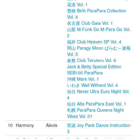
花道 Vol. 1
豊橋 Birth ParaPara Collection
Vol. 4
名古屋 Club Gaia Vol. 1
山梨 M-Funk Go M-Para Go Vol.
2
福井 Club Heaven SP Vol. 4
岡山 Paragy Moon ぱらむ～速報
Vol. 5
倉敷 Club Teruteru Vol. 6
Jack & Betty Special Edition
SEB100 ParaPara
沖縄 Mars Vol. 1
いわき Wall Witherd Vol. 4
仙台 Never Ultra Euro Night Vol.
4
仙台 Alta ParaPara East Vol. 1
札幌 ParaPara Queens Night
Vibes Vol. 01
10
Harmony
Alexis
筑波 Joy Pack Dance Instruction
3