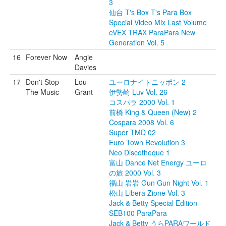
3
仙台 T's Box T's Para Box
Special Video Mix Last Volume
eVEX TRAX ParaPara New
Generation Vol. 5
16
Forever Now
Angie
Davies
17
Don't Stop
Lou
ユーロナイトニッポン 2
The Music
Grant
伊勢崎 Luv Vol. 26
コスパラ 2000 Vol. 1
前橋 King & Queen (New) 2
Cospara 2008 Vol. 6
Super TMD 02
Euro Town Revolution 3
Neo Discotheque 1
富山 Dance Net Energy ユーロ
の旅 2000 Vol. 3
福山 岩岩 Gun Gun Night Vol. 1
松山 Libera Zione Vol. 3
Jack & Betty Special Edition
SEB100 ParaPara
Jack & Betty うらPARAワールド