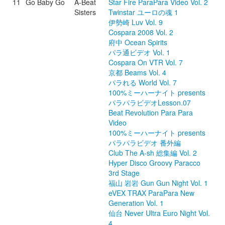
11
Go Baby Go
A-Beat
Star Fire ParaPara Video Vol. 2
Sisters
Twinstar ユーロの魂 1
伊勢崎 Luv Vol. 9
Cospara 2008 Vol. 2
府中 Ocean Spirits
パラ通ビデオ Vol. 1
Cospara On VTR Vol. 7
京都 Beams Vol. 4
パラれる World Vol. 7
100%ミーハーナイト presents
パラパラビデオLesson.07
Beat Revolution Para Para
Video
100%ミーハーナイト presents
パラパラビデオ 番外編
Club The A-sh 総集編 Vol. 2
Hyper Disco Groovy Paracco
3rd Stage
福山 岩岩 Gun Gun Night Vol. 1
eVEX TRAX ParaPara New
Generation Vol. 1
仙台 Never Ultra Euro Night Vol.
4