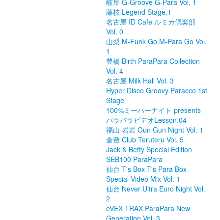
岐阜 G-Groove G-Para Vol. 1
藤枝 Legend Stage.1
名古屋 ID Cafe ルミカ倶楽部
Vol. 0
山梨 M-Funk Go M-Para Go Vol.
1
豊橋 Birth ParaPara Collection
Vol. 4
名古屋 Milk Hall Vol. 3
Hyper Disco Groovy Paracco 1st
Stage
100%ミーハーナイト presents
パラパラビデオLesson.04
福山 岩岩 Gun Gun Night Vol. 1
倉敷 Club Teruteru Vol. 5
Jack & Betty Special Edition
SEB100 ParaPara
仙台 T's Box T's Para Box
Special Video Mix Vol. 1
仙台 Never Ultra Euro Night Vol.
2
eVEX TRAX ParaPara New
Generation Vol. 3