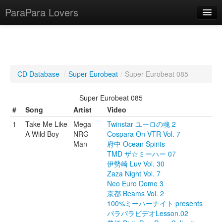
ParaPara Lovers
What is ParaPara?
CD Database
/
Super Eurobeat
/
Super Eurobeat 085
ParaPara Video Database
Super Eurobeat 085
TechPara Video Database
#
Song
Artist
Video
1
Take Me Like
Mega
Twinstar ユーロの魂 2
CD Database
A Wild Boy
NRG
Cospara On VTR Vol. 7
Man
府中 Ocean Spirits
Lesson Database
TMD ザ☆ミーハー 07
伊勢崎 Luv Vol. 30
English
Zaza Night Vol. 7
Neo Euro Dome 3
京都 Beams Vol. 2
100%ミーハーナイト presents
パラパラビデオLesson.02