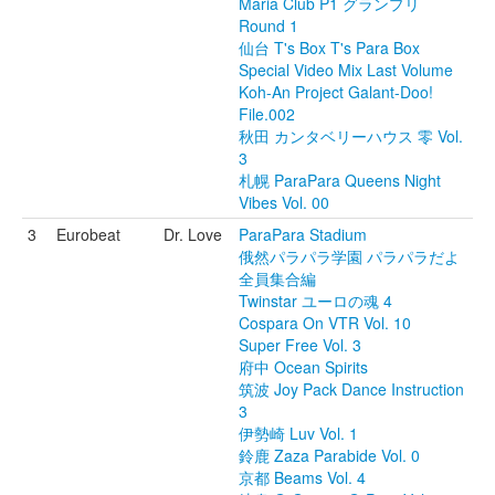
Maria Club P1 グランプリ
Round 1
仙台 T's Box T's Para Box
Special Video Mix Last Volume
Koh-An Project Galant-Doo!
File.002
秋田 カンタベリーハウス 零 Vol.
3
札幌 ParaPara Queens Night
Vibes Vol. 00
3
Eurobeat
Dr. Love
ParaPara Stadium
俄然パラパラ学園 パラパラだよ
全員集合編
Twinstar ユーロの魂 4
Cospara On VTR Vol. 10
Super Free Vol. 3
府中 Ocean Spirits
筑波 Joy Pack Dance Instruction
3
伊勢崎 Luv Vol. 1
鈴鹿 Zaza Parabide Vol. 0
京都 Beams Vol. 4