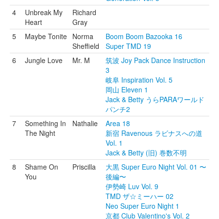
4
Unbreak My
Richard
Heart
Gray
5
Maybe Tonite
Norma
Boom Boom Bazooka 16
Sheffield
Super TMD 19
6
Jungle Love
Mr. M
筑波 Joy Pack Dance Instruction
3
岐阜 Inspiration Vol. 5
岡山 Eleven 1
Jack & Betty うらPARAワールド
パンチ2
7
Something In
Nathalie
Area 18
The Night
新宿 Ravenous ラビナスへの道
Vol. 1
Jack & Betty (旧) 巻数不明
8
Shame On
Priscilla
大黒 Super Euro Night Vol. 01 〜
You
後編〜
伊勢崎 Luv Vol. 9
TMD ザ☆ミーハー 02
Neo Super Euro Night 1
京都 Club Valentino's Vol. 2