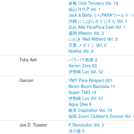
倉敷 Club Teruteru Vol. 19
福山 H.H.P Vol. 1
Jack & Betty うらPARAワールド
沖縄 にしぱらオリジナル Vol. 1
仙台 Alta ParaPara East Vol. 1
盛岡 Mission Vol. 2
いわき Wall Witherd Vol. 3
天童 メガトン Vol. 2
Noshia Vol. 2
Toby Ash
パラパラ教典 2
Xenon Zero 03
伊勢崎 Luv Vol. 32
Garcon
YMY Para Respect 001
Boom Boom Bazooka 11
Super TMD 15
伊勢崎 Luv Vol. 47
Aqua Dive 8
岐阜 Inspiration Vol. 18
福岡 Zoom Clubber's Groove Vol. 
Joe D. Toaster
F Revolution Vol. 2
月の宴 5