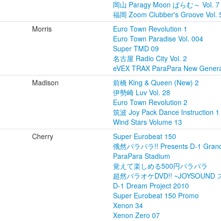
岡山 Paragy Moon ぱらむ～ Vol. 7
福岡 Zoom Clubber's Groove Vol. 
Morris
Euro Town Revolution 1
Euro Town Paradise Vol. 004
Super TMD 09
名古屋 Radio City Vol. 2
eVEX TRAX ParaPara New Generat
Madison
前橋 King & Queen (New) 2
伊勢崎 Luv Vol. 28
Euro Town Revolution 2
筑波 Joy Pack Dance Instruction 1
Wind Stars Volume 13
Cherry
Super Eurobeat 150
俄然パラパラ!! Presents D-1 Grand
ParaPara Stadium
覚えて楽しめる500円パラパラ
超然パラオケDVD!! ~JOYSOUND
D-1 Dream Project 2010
Super Eurobeat 150 Promo
Xenon 34
Xenon Zero 07