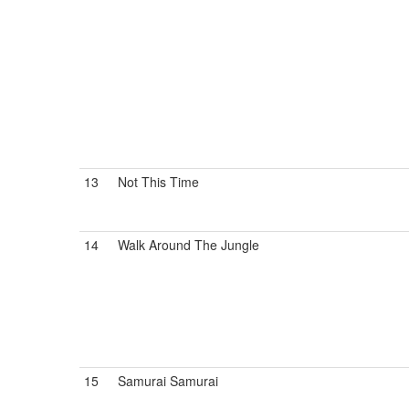
13
Not This Time
14
Walk Around The Jungle
15
Samurai Samurai