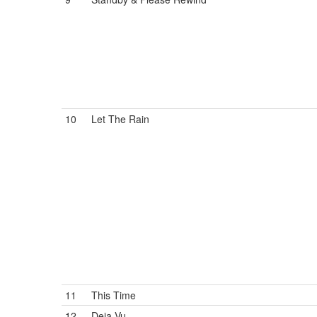
10
Let The Rain
11
This Time
12
Deja Vu