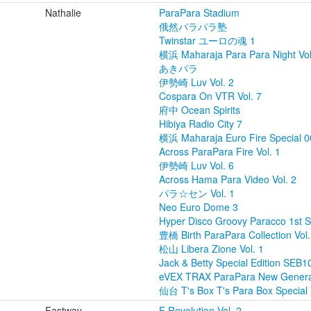
Nathalie
ParaPara Stadium
俄然パラパラ塾
Twinstar ユーロの魂 1
横浜 Maharaja Para Para Night Vol
あきパラ
伊勢崎 Luv Vol. 2
Cospara On VTR Vol. 7
府中 Ocean Spirits
Hibiya Radio City 7
横浜 Maharaja Euro Fire Special 0
Across ParaPara Fire Vol. 1
伊勢崎 Luv Vol. 6
Across Hama Para Video Vol. 2
パラ☆セン Vol. 1
Neo Euro Dome 3
Hyper Disco Groovy Paracco 1st 
豊橋 Birth ParaPara Collection Vol.
松山 Libera Zione Vol. 1
Jack & Betty Special Edition SEB
eVEX TRAX ParaPara New Generat
仙台 T's Box T's Para Box Special 
Fastway
F Revolution Vol. 2