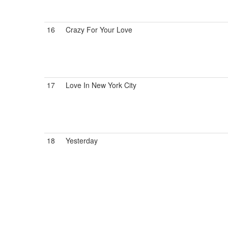
16
Crazy For Your Love
17
Love In New York City
18
Yesterday