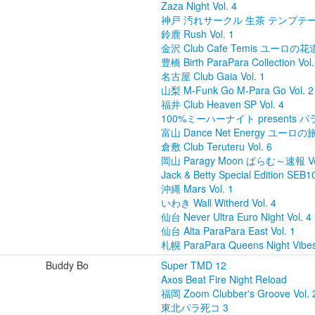
Zaza Night Vol. 4
神戸 汚れサークル 生茶 テンプテー
鈴鹿 Rush Vol. 1
金沢 Club Cafe Temis ユーロの花道 
豊橋 Birth ParaPara Collection Vol.
名古屋 Club Gaia Vol. 1
山梨 M-Funk Go M-Para Go Vol. 2
福井 Club Heaven SP Vol. 4
100%ミーハーナイト presents パ
富山 Dance Net Energy ユーロの旅 2
倉敷 Club Teruteru Vol. 6
岡山 Paragy Moon ぱらむ～速報 Vol
Jack & Betty Special Edition SEB
沖縄 Mars Vol. 1
いわき Wall Witherd Vol. 4
仙台 Never Ultra Euro Night Vol. 4
仙台 Alta ParaPara East Vol. 1
札幌 ParaPara Queens Night Vibes
Buddy Bo
Super TMD 12
Axos Beat Fire Night Reload
福岡 Zoom Clubber's Groove Vol. 
東北パラ死コ 3