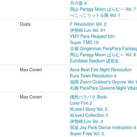
月の宴 4
岡山 Paragy Moon ぱらむ～ Vol. 7
べこっこリットル隊 Vol. 1
Dusty
F Revolution Vol. 2
伊勢崎 Luv Vol. 51
YMY Para Respect 001
Super TMD 15
京都 Gingerman ParaPara Fantasy 
岡山 Paragy Moon ぱらむ～ Vol. 6
Eurobeat Stadium 講習会
Max Coveri
Axos Beat Fire Night Revolution
Euro Town Revolution 4
福岡 Zoom Clubber's Groove Vol. 
札幌 ParaPara Queens Night Vibes
Max Coveri
俄然パラパラ Book
Love Fire 2
9LoveJ Story Vol. 2
9LoveJ Collection 3
伊勢崎 Luv Vol. 4
筑波 Joy Pack Dance Instruction 4
Super Free Vol. 2