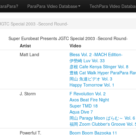
ParaPara?
ParaPara Video Database
TechPara Video Datab
 JGTC Special 2003 -Second Round-
Super Eurobeat Presents JGTC Special 2003 -Second Round-
Artist
Video
Matt Land
Bless Vol. 2 -MACH Edition-
伊勢崎 Luv Vol. 33
彦根 Cafe Kenya Stinger Vol. 8
豊橋 Cat Walk Hyper ParaPara Rav
岡山 魚連ビデオ Vol. 3
Happy Tomorrow Vol. 1
J. Storm
F Revolution Vol. 2
Axos Beat Fire Night
Super TMD 18
Aqua Dive 7
岡山 Paragy Moon ぱらむ～ Vol. 6
福岡 Zoom Clubber's Groove Vol. 
Powerful T.
Boom Boom Bazooka 11