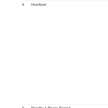
8
Heartbeat
9
Standby & Please Rewind