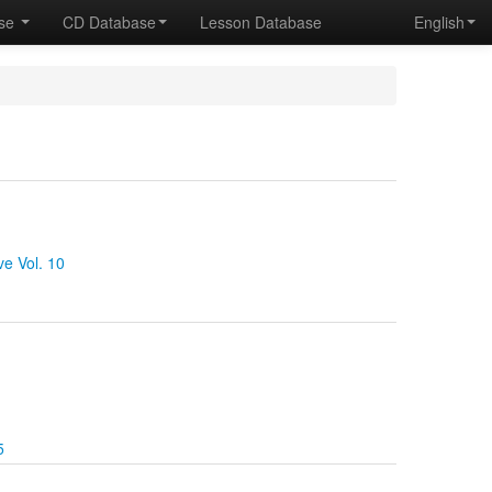
ase
CD Database
Lesson Database
English
e Vol. 10
5