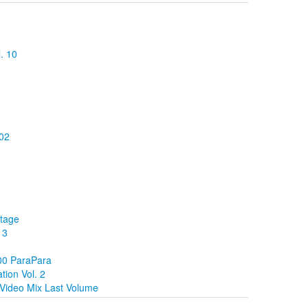
. 10
02
Stage
 3
100 ParaPara
ion Vol. 2
Video Mix Last Volume