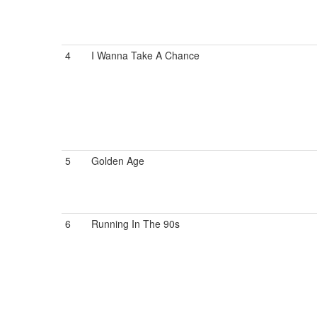
4
I Wanna Take A Chance
5
Golden Age
6
Running In The 90s