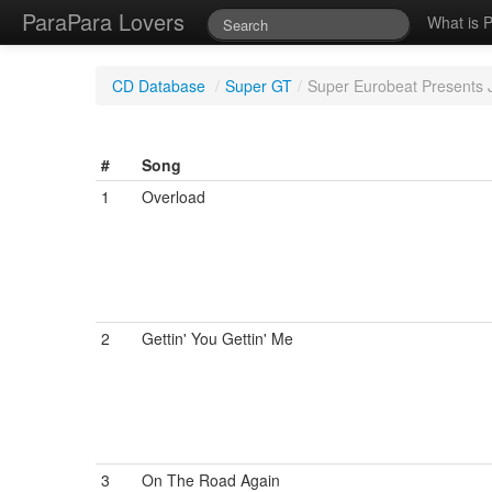
ParaPara Lovers
What is 
CD Database
/
Super GT
/
Super Eurobeat Presents
#
Song
1
Overload
2
Gettin' You Gettin' Me
3
On The Road Again