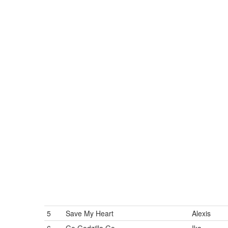
5
Save My Heart
Alexis