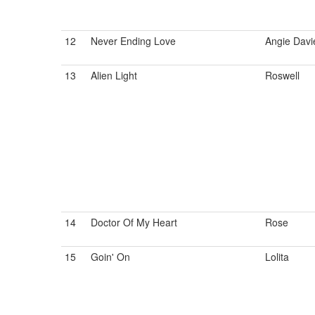
12
Never Ending Love
Angie Davi
13
Alien Light
Roswell
14
Doctor Of My Heart
Rose
15
Goin' On
Lolita