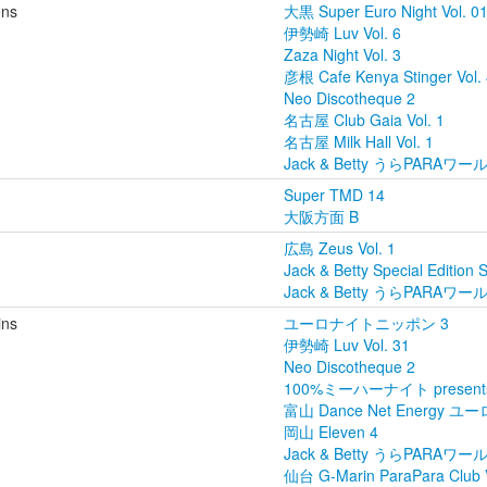
ens
大黒 Super Euro Night Vol.
伊勢崎 Luv Vol. 6
Zaza Night Vol. 3
彦根 Cafe Kenya Stinger Vol.
Neo Discotheque 2
名古屋 Club Gaia Vol. 1
名古屋 Milk Hall Vol. 1
Jack & Betty うらPARAワ
Super TMD 14
大阪方面 B
広島 Zeus Vol. 1
Jack & Betty Special Editio
Jack & Betty うらPARAワ
ins
ユーロナイトニッポン 3
伊勢崎 Luv Vol. 31
Neo Discotheque 2
100%ミーハーナイト present
富山 Dance Net Energy ユーロ
岡山 Eleven 4
Jack & Betty うらPARAワ
仙台 G-Marin ParaPara Club V