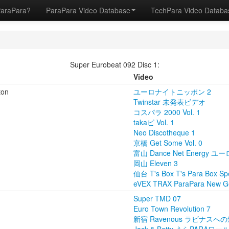
ParaPara?
ParaPara Video Database
TechPara Video Datab
Super Eurobeat 092 Disc 1:
Video
ton
ユーロナイトニッポン 2
Twinstar 未発表ビデオ
コスパラ 2000 Vol. 1
takaビ Vol. 1
Neo Discotheque 1
京橋 Get Some Vol. 0
富山 Dance Net Energy ユーロ
岡山 Eleven 3
仙台 T's Box T's Para Box Spe
eVEX TRAX ParaPara New Gen
Super TMD 07
Euro Town Revolution 7
新宿 Ravenous ラビナスへの道 