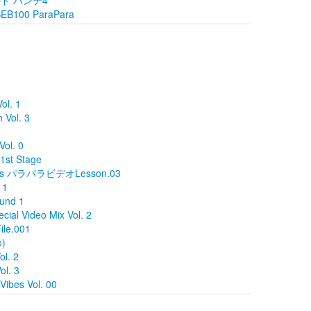
ールド パンチ4
n SEB100 ParaPara
ol. 1
 Vol. 3
l. 0
1st Stage
s パラパラビデオLesson.03
 1
und 1
ial Video Mix Vol. 2
ile.001
o)
ol. 2
. 3
ibes Vol. 00