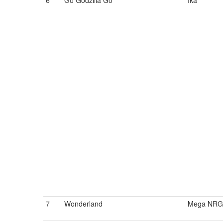
6
Go Godzilla Go
Ika
7
Wonderland
Mega NRG