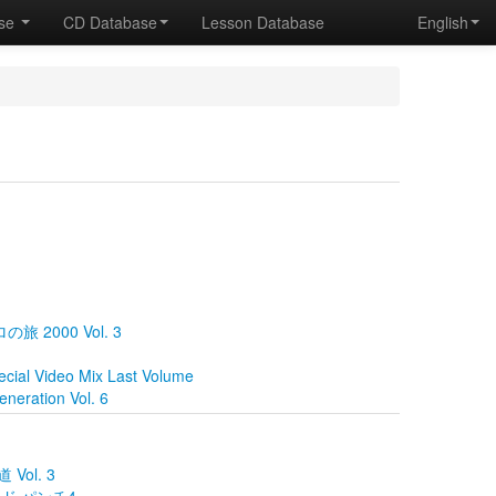
ase
CD Database
Lesson Database
English
の旅 2000 Vol. 3
cial Video Mix Last Volume
eration Vol. 6
Vol. 3