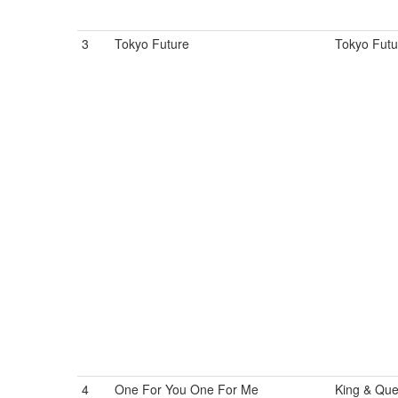
3
Tokyo Future
Tokyo Futu
4
One For You One For Me
King & Qu