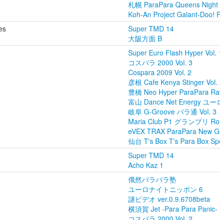
札幌 ParaPara Queens Night V
Koh-An Project Galant-Doo! F
es
Super TMD 14
大阪方面 B
Super Euro Flash Hyper Vol. 
コスパラ 2000 Vol. 3
Cospara 2009 Vol. 2
彦根 Cafe Kenya Stinger Vol.
豊橋 Neo Hyper ParaPara Rav
富山 Dance Net Energy ユーロ
岐阜 G-Groove パラ通 Vol. 3
Maria Club P1 グランプリ Ro
eVEX TRAX ParaPara New Gen
仙台 T's Box T's Para Box Spec
Super TMD 14
Acho Kaz 1
俄然パラパラ塾
ユーロナイトニッポン 6
謎ビデオ ver.0.9.6708beta
横須賀 Jet -Para Para Panic- V
コスパラ 2000 Vol. 2