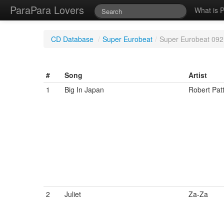
ParaPara Lovers
What is 
CD Database
/
Super Eurobeat
/
Super Eurobeat 092
#
Song
Artist
1
Big In Japan
Robert Pat
2
Juliet
Za-Za