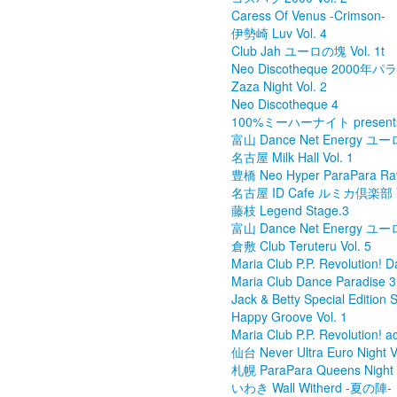
Caress Of Venus -Crimson-
伊勢崎 Luv Vol. 4
Club Jah ユーロの塊 Vol. 1t
Neo Discotheque 2000
Zaza Night Vol. 2
Neo Discotheque 4
100%ミーハーナイト present
富山 Dance Net Energy ユーロ
名古屋 Milk Hall Vol. 1
豊橋 Neo Hyper ParaPara Rav
名古屋 ID Cafe ルミカ倶楽部 Vo
藤枝 Legend Stage.3
富山 Dance Net Energy ユーロ
倉敷 Club Teruteru Vol. 5
Maria Club P.P. Revolution! D
Maria Club Dance Paradise 3
Jack & Betty Special Editio
Happy Groove Vol. 1
Maria Club P.P. Revolution! ac
仙台 Never Ultra Euro Night V
札幌 ParaPara Queens Night V
いわき Wall Witherd -夏の陣-