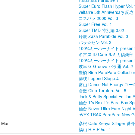
ParaPara Paradise 1
Super Euro Flash Hyper Vol. 
velfarre 5th Anniversa
コスパラ 2000 Vol. 3
Super Free Vol. 1
Super TMD 特別編 0.02
鈴鹿 Zaza Parabide Vol. 0
パラ☆セン Vol. 3
100%ミーハーナイト present
名古屋 ID Cafe ルミカ倶楽部 Vo
100%ミーハーナイト present
岐阜 G-Groove パラ通 Vol. 2
豊橋 Birth ParaPara Collection
藤枝 Legend Stage.4
富山 Dance Net Energy ユーロ
倉敷 Club Teruteru Vol. 5
Jack & Betty Special Editio
仙台 T's Box T's Para Box Spec
仙台 Never Ultra Euro Night V
eVEX TRAX ParaPara New Gen
 Man
彦根 Cafe Kenya Stinger 番
福山 H.H.P Vol. 1