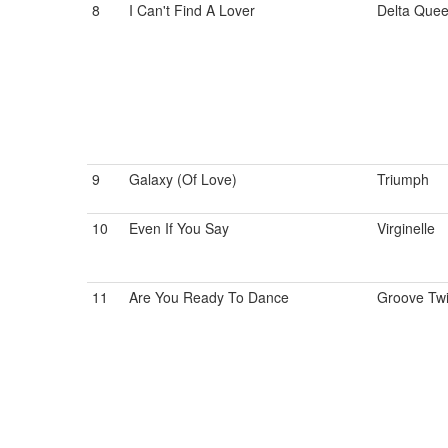
8
I Can't Find A Lover
Delta Que
9
Galaxy (Of Love)
Triumph
10
Even If You Say
Virginelle
11
Are You Ready To Dance
Groove Tw