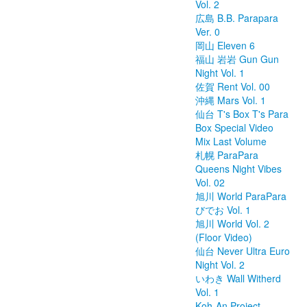
Vol. 2
広島 B.B. Parapara
Ver. 0
岡山 Eleven 6
福山 岩岩 Gun Gun
Night Vol. 1
佐賀 Rent Vol. 00
沖縄 Mars Vol. 1
仙台 T's Box T's Para
Box Special Video
Mix Last Volume
札幌 ParaPara
Queens Night Vibes
Vol. 02
旭川 World ParaPara
びでお Vol. 1
旭川 World Vol. 2
(Floor Video)
仙台 Never Ultra Euro
Night Vol. 2
いわき Wall Witherd
Vol. 1
Koh-An Project