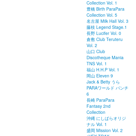
Collection Vol. 1
豊橋 Birth ParaPara
Collection Vol. 5
名古屋 Milk Hall Vol. 3
藤枝 Legend Stage.1
長野 Lucifer Vol. 0
倉敷 Club Teruteru
Vol. 2
山口 Club
Discotheque Mania
TNS Vol. 1
福山 H.H.P Vol. 1
岡山 Eleven 9
Jack & Betty うら
PARAワールド パンチ
6
長崎 ParaPara
Fantasy 2nd
Collection
沖縄 にしぱらオリジ
ナル Vol. 1
盛岡 Mission Vol. 2