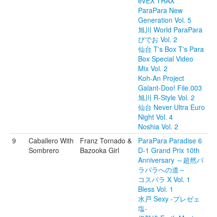
eVEX TRAX
ParaPara New
Generation Vol. 5
旭川 World ParaPara
びでお Vol. 2
仙台 T's Box T's Para
Box Special Video
Mix Vol. 2
Koh-An Project
Galant-Doo! File.003
旭川 R-Style Vol. 2
仙台 Never Ultra Euro
Night Vol. 4
Noshia Vol. 2
9
Caballero With
Franz Tornado &
ParaPara Paradise 6
Sombrero
Bazooka Girl
D-1 Grand Prix 10th
Anniversary ～超然パ
ラパラへの道～
コスパラ X Vol. 1
Bless Vol. 1
水戸 Sexy -プレゼェ
塩-