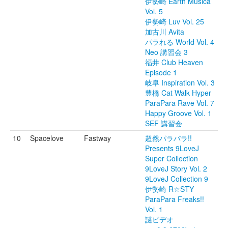
伊勢崎 Earth Musica
Vol. 5
伊勢崎 Luv Vol. 25
加古川 Avita
パラれる World Vol. 4
Neo 講習会 3
福井 Club Heaven
Episode 1
岐阜 Inspiration Vol. 3
豊橋 Cat Walk Hyper
ParaPara Rave Vol. 7
Happy Groove Vol. 1
SEF 講習会
10
Spacelove
Fastway
超然パラパラ!!
Presents 9LoveJ
Super Collection
9LoveJ Story Vol. 2
9LoveJ Collection 9
伊勢崎 R☆STY
ParaPara Freaks!!
Vol. 1
謎ビデオ