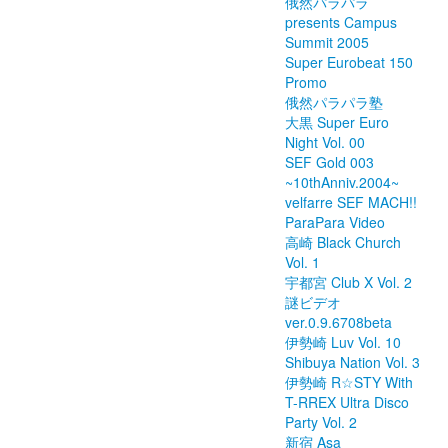
俄然パラパラ
presents Campus
Summit 2005
Super Eurobeat 150
Promo
俄然パラパラ塾
大黒 Super Euro
Night Vol. 00
SEF Gold 003
~10thAnniv.2004~
velfarre SEF MACH!!
ParaPara Video
高崎 Black Church
Vol. 1
宇都宮 Club X Vol. 2
謎ビデオ
ver.0.9.6708beta
伊勢崎 Luv Vol. 10
Shibuya Nation Vol. 3
伊勢崎 R☆STY With
T-RREX Ultra Disco
Party Vol. 2
新宿 Asa