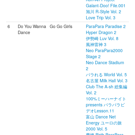
Galant-Doo! File.001
旭川 R-Style Vol. 2
Love Trip Vol. 3
6
Do You Wanna
Go Go Girls
ParaPara Paradise 2
Dance
Hyper Dragon 2
伊勢崎 Luv Vol. 8
風神雷神 3
Neo ParaPara2000
Stage 2
Neo Dance Stadium
2
パラれる World Vol. 5
名古屋 Milk Hall Vol. 3
Club The A-sh 総集編
Vol. 2
100%ミーハーナイト
presents パラパラビ
デオLesson.11
富山 Dance Net
Energy ユーロの旅
2000 Vol. 5
豊橋 Birth ParaPara