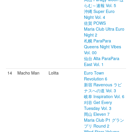
らむ～速報 Vol. 5
沖縄 Super Euro
Night Vol. 4
佐賀 POWS
Maria Club Ultra Euro
Night 2
札幌 ParaPara
Queens Night Vibes
Vol. 00
仙台 Alta ParaPara
East Vol. 1
14
Macho Man
Lolita
Euro Town
Revolution 6
新宿 Ravenous ラビ
ナスへの道 Vol. 3
岐阜 Inspiration Vol. 6
刈谷 Get Every
Tuesday Vol. 3
岡山 Eleven 7
Maria Club P1 グラン
プリ Round 2
Wind Stars Volume