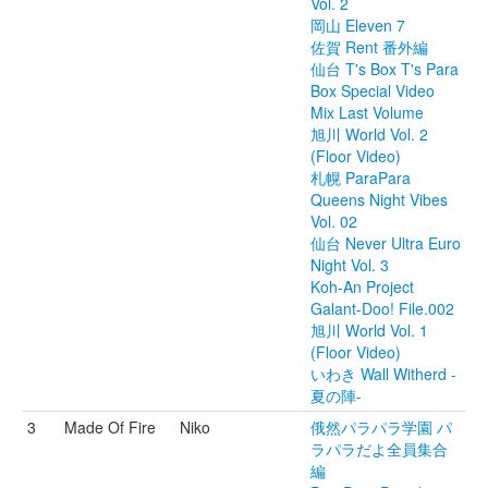
Vol. 2
岡山 Eleven 7
佐賀 Rent 番外編
仙台 T's Box T's Para
Box Special Video
Mix Last Volume
旭川 World Vol. 2
(Floor Video)
札幌 ParaPara
Queens Night Vibes
Vol. 02
仙台 Never Ultra Euro
Night Vol. 3
Koh-An Project
Galant-Doo! File.002
旭川 World Vol. 1
(Floor Video)
いわき Wall Witherd -
夏の陣-
3
Made Of Fire
Niko
俄然パラパラ学園 パ
ラパラだよ全員集合
編