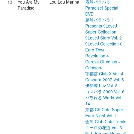
13
You Are My
Lou Lou Marina
俄然パラパラ
Paradise
Paradise! Special
DVD
超然パラパラ!!
Presents 9LoveJ
Super Collection
9LoveJ Story Vol. 2
9LoveJ Collection 6
Euro Town
Revolution 4
Caress Of Venus -
Crimson-
宇都宮 Club X Vol. 4
Cospara 2007 Vol. 5
伊勢崎 Luv Vol. 8
コスパラ 2000 Vol. 6
パラれる World Vol.
14
京都 CK Cafe Super
Euro Night Vol. 1
金沢 Club Cafe Temis
ユーロの花道 Vol. 3
岡山 Paragy Moon ぱ