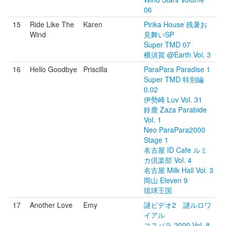
06
15
Ride Like The
Karen
Pirika House 残暑お
Wind
見舞いSP
Super TMD 07
横須賀 @Earth Vol. 3
16
Hello Goodbye
Priscilla
ParaPara Paradise 1
Super TMD 特別編
0.02
伊勢崎 Luv Vol. 31
鈴鹿 Zaza Parabide
Vol. 1
Neo ParaPara2000
Stage 1
名古屋 ID Cafe ルミ
カ倶楽部 Vol. 4
名古屋 Milk Hall Vol. 3
岡山 Eleven 9
琉球王国
17
Another Love
Emy
謎ビデオ2 謎ルロワ
イアル
コスパラ 2000 Vol. 8