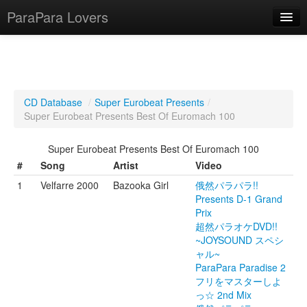
ParaPara Lovers
What is ParaPara?
CD Database
/
Super Eurobeat Presents
/
Super Eurobeat Presents Best Of Euromach 100
ParaPara Video Database
Super Eurobeat Presents Best Of Euromach 100
TechPara Video Database
#
Song
Artist
Video
CD Database
1
Velfarre 2000
Bazooka Girl
俄然パラパラ!!
Presents D-1 Grand
Lesson Database
Prix
超然パラオケDVD!!
English
~JOYSOUND スペシ
ャル~
ParaPara Paradise 2
フリをマスターしよ
っ☆ 2nd Mix