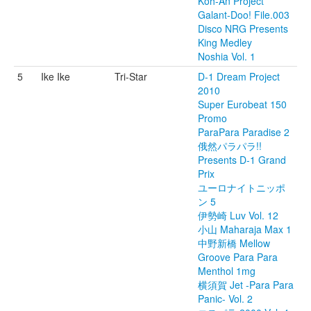
Koh-An Project
Galant-Doo! File.003
Disco NRG Presents
King Medley
Noshia Vol. 1
5
Ike Ike
Tri-Star
D-1 Dream Project
2010
Super Eurobeat 150
Promo
ParaPara Paradise 2
俄然パラパラ!!
Presents D-1 Grand
Prix
ユーロナイトニッポ
ン 5
伊勢崎 Luv Vol. 12
小山 Maharaja Max 1
中野新橋 Mellow
Groove Para Para
Menthol 1mg
横須賀 Jet -Para Para
Panic- Vol. 2