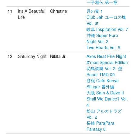
一子相伝 第一章
11
It's A Beautiful
Christine
月の宴 1
Life
Club Jah ユーロの塊
Vol. 3t
岐阜 Inspiration Vol. 7
沖縄 Super Euro
Night Vol. 2
Two Hearts Vol. 5
12
Saturday Night
Nikita Jr.
Axos Beat Fire Night
X'mas Special Edition
花鳥調舞 Vol. 2 -壁-
Super TMD 09
彦根 Cafe Kenya
Stinger 番外編
大阪 Sam & Dave II
Shall We Dance? Vol.
4
松山 アルカトラズ
Vol. 2
長崎 ParaPara
Fantasy 0