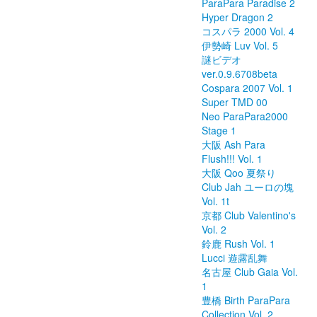
ParaPara Paradise 2
Hyper Dragon 2
コスパラ 2000 Vol. 4
伊勢崎 Luv Vol. 5
謎ビデオ
ver.0.9.6708beta
Cospara 2007 Vol. 1
Super TMD 00
Neo ParaPara2000
Stage 1
大阪 Ash Para
Flush!!! Vol. 1
大阪 Qoo 夏祭り
Club Jah ユーロの塊
Vol. 1t
京都 Club Valentino's
Vol. 2
鈴鹿 Rush Vol. 1
Lucci 遊露乱舞
名古屋 Club Gaia Vol.
1
豊橋 Birth ParaPara
Collection Vol. 2