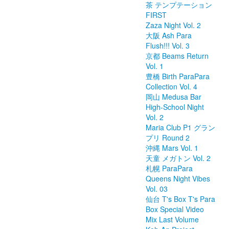
茶 テンプテーション
FIRST
Zaza Night Vol. 2
大阪 Ash Para
Flush!!! Vol. 3
京都 Beams Return
Vol. 1
豊橋 Birth ParaPara
Collection Vol. 4
岡山 Medusa Bar
High-School Night
Vol. 2
Maria Club P1 グラン
プリ Round 2
沖縄 Mars Vol. 1
天童 メガトン Vol. 2
札幌 ParaPara
Queens Night Vibes
Vol. 03
仙台 T's Box T's Para
Box Special Video
Mix Last Volume