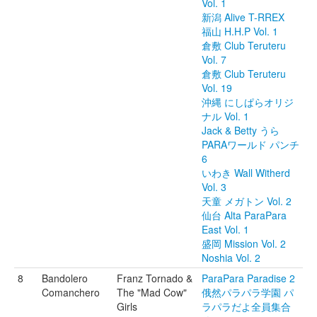
Vol. 1
新潟 Alive T-RREX
福山 H.H.P Vol. 1
倉敷 Club Teruteru
Vol. 7
倉敷 Club Teruteru
Vol. 19
沖縄 にしぱらオリジ
ナル Vol. 1
Jack & Betty うら
PARAワールド パンチ
6
いわき Wall Witherd
Vol. 3
天童 メガトン Vol. 2
仙台 Alta ParaPara
East Vol. 1
盛岡 Mission Vol. 2
Noshia Vol. 2
8
Bandolero
Franz Tornado &
ParaPara Paradise 2
Comanchero
The "Mad Cow"
俄然パラパラ学園 パ
Girls
ラパラだよ全員集合