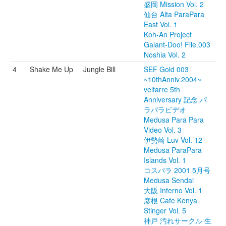
盛岡 Mission Vol. 2
仙台 Alta ParaPara
East Vol. 1
Koh-An Project
Galant-Doo! File.003
Noshia Vol. 2
4
Shake Me Up
Jungle Bill
SEF Gold 003
~10thAnniv.2004~
velfarre 5th
Anniversary 記念 パ
ラパラビデオ
Medusa Para Para
Video Vol. 3
伊勢崎 Luv Vol. 12
Medusa ParaPara
Islands Vol. 1
コスパラ 2001 5月号
Medusa Sendai
大阪 Inferno Vol. 1
彦根 Cafe Kenya
Stinger Vol. 5
神戸 汚れサークル 生