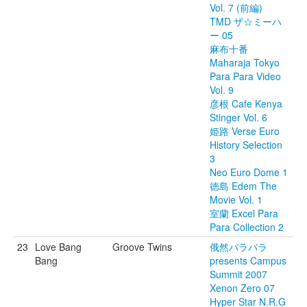
Vol. 7 (前編)
TMD ザ☆ミーハ
ー 05
麻布十番
Maharaja Tokyo
Para Para Video
Vol. 9
彦根 Cafe Kenya
Stinger Vol. 6
姫路 Verse Euro
History Selection
3
Neo Euro Dome 1
徳島 Edem The
Movie Vol. 1
室蘭 Excel Para
Para Collection 2
23
Love Bang
Groove Twins
俄然パラパラ
Bang
presents Campus
Summit 2007
Xenon Zero 07
Hyper Star N.R.G