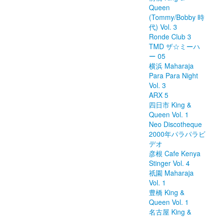
Queen
(Tommy/Bobby 時
代) Vol. 3
Ronde Club 3
TMD ザ☆ミーハ
ー 05
横浜 Maharaja
Para Para Night
Vol. 3
ARX 5
四日市 King &
Queen Vol. 1
Neo Discotheque
2000年パラパラビ
デオ
彦根 Cafe Kenya
Stinger Vol. 4
祇園 Maharaja
Vol. 1
豊橋 King &
Queen Vol. 1
名古屋 King &