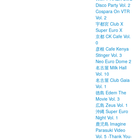
Disco Party Vol. 2
Cospara On VTR
Vol. 2
宇都宮 Club X
Super Euro X
京都 CK Cafe Vol.
0
彦根 Cafe Kenya
Stinger Vol. 3
Neo Euro Dome 2
名古屋 Milk Hall
Vol. 10
名古屋 Club Gaia
Vol. 1
徳島 Edem The
Movie Vol. 3
広島 Zeus Vol. 1
沖縄 Super Euro
Night Vol. 1
鹿児島 Imagine
Parasuki Video
Vol. 5 -Thank You-