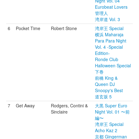
Night Vol. 04
Eurobeat Lovers
管理人
湾岸道 Vol. 3
6
Pocket Time
Robert Stone
湾岸王 Special
横浜 Maharaja
Para Para Night
Vol. 4 -Special
Edition-
Ronde Club
Halloween Special
下巻
前橋 King &
Queen DJ
Snoopy's Best
道玄坂 5
7
Get Away
Rodgers, Contini &
大黒 Super Euro
Sinclaire
Night Vol. 01 〜前
編〜
湾岸王 Special
Acho Kaz 2
京都 Gingerman