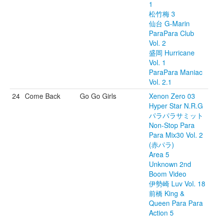
1
松竹梅 3
仙台 G-Marin
ParaPara Club
Vol. 2
盛岡 Hurricane
Vol. 1
ParaPara Maniac
Vol. 2.1
24
Come Back
Go Go Girls
Xenon Zero 03
Hyper Star N.R.G
パラパラサミット
Non-Stop Para
Para Mix30 Vol. 2
(赤パラ)
Area 5
Unknown 2nd
Boom Video
伊勢崎 Luv Vol. 18
前橋 King &
Queen Para Para
Action 5