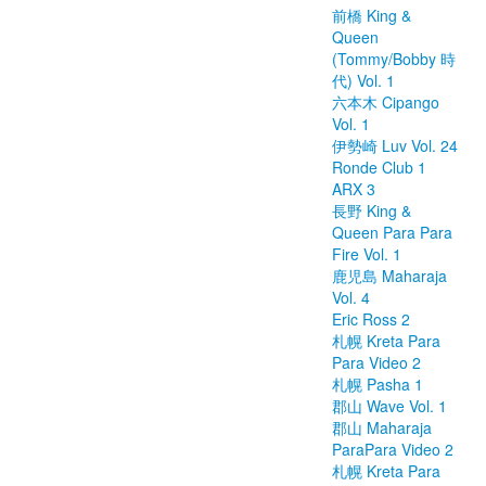
前橋 King &
Queen
(Tommy/Bobby 時
代) Vol. 1
六本木 Cipango
Vol. 1
伊勢崎 Luv Vol. 24
Ronde Club 1
ARX 3
長野 King &
Queen Para Para
Fire Vol. 1
鹿児島 Maharaja
Vol. 4
Eric Ross 2
札幌 Kreta Para
Para Video 2
札幌 Pasha 1
郡山 Wave Vol. 1
郡山 Maharaja
ParaPara Video 2
札幌 Kreta Para