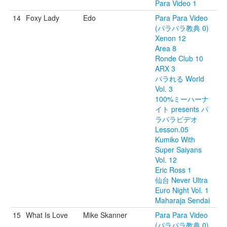
Para Video 1
14
Foxy Lady
Edo
Para Para Video
(パラパラ教典 0)
Xenon 12
Area 8
Ronde Club 10
ARX 3
パラれる World
Vol. 3
100%ミーハーナ
イト presents パ
ラパラビデオ
Lesson.05
Kumiko With
Super Saiyans
Vol. 12
Eric Ross 1
仙台 Never Ultra
Euro Night Vol. 1
Maharaja Sendai
15
What Is Love
Mike Skanner
Para Para Video
(パラパラ教典 0)