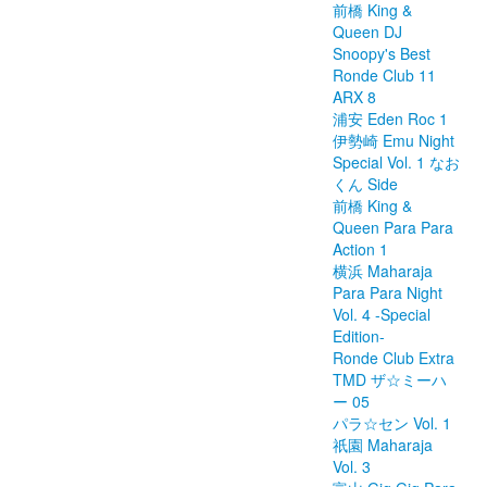
前橋 King &
Queen DJ
Snoopy's Best
Ronde Club 11
ARX 8
浦安 Eden Roc 1
伊勢崎 Emu Night
Special Vol. 1 なお
くん Side
前橋 King &
Queen Para Para
Action 1
横浜 Maharaja
Para Para Night
Vol. 4 -Special
Edition-
Ronde Club Extra
TMD ザ☆ミーハ
ー 05
パラ☆セン Vol. 1
祇園 Maharaja
Vol. 3