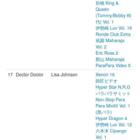
前橋 King &
Queen
(Tommy/Bobby 時
代) Vol. 1
伊勢崎 Luv Vol. 19
Ronde Club Extra
祇園 Maharaja
Vol. 2
Eric Ross 2
郡山 Maharaja
ParaPara Video 5
17
Doctor Doctor
Lisa Johnson
Xenon 16
師匠ビデオ
Hyper Star N.R.G
パラパラサミット
Non-Stop Para
Para Mix30 Vol. 1
(黒パラ)
Hyper Dragon 4
伊勢崎 Luv Vol. 12
六本木 Cipango
Vol. 1