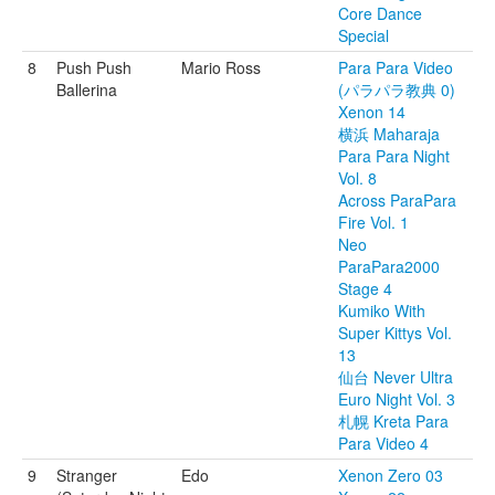
Core Dance
Special
8
Push Push
Mario Ross
Para Para Video
Ballerina
(パラパラ教典 0)
Xenon 14
横浜 Maharaja
Para Para Night
Vol. 8
Across ParaPara
Fire Vol. 1
Neo
ParaPara2000
Stage 4
Kumiko With
Super Kittys Vol.
13
仙台 Never Ultra
Euro Night Vol. 3
札幌 Kreta Para
Para Video 4
9
Stranger
Edo
Xenon Zero 03