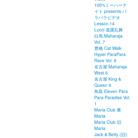
100%ミーハーナ
イト presents パ
ラパラビデオ
Lesson.14
Lucci 遊露乱舞
白馬 Maharaja
Vol. 7
豊橋 Cat Walk
Hyper ParaPara
Rave Vol. 6
名古屋 Maharaja
West 6
名古屋 King &
Queen 6
鳥取 Eleven Para
Para Paradise Vol.
1
Maria Club 裏
Maria
Maria Club 旧
Maria
Jack & Betty (旧)