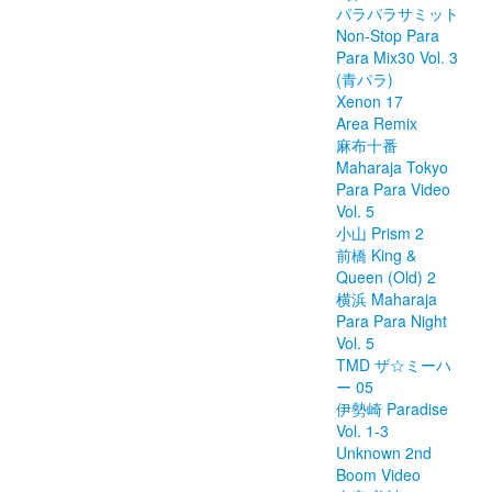
パラパラサミット
Non-Stop Para
Para Mix30 Vol. 3
(青パラ)
Xenon 17
Area Remix
麻布十番
Maharaja Tokyo
Para Para Video
Vol. 5
小山 Prism 2
前橋 King &
Queen (Old) 2
横浜 Maharaja
Para Para Night
Vol. 5
TMD ザ☆ミーハ
ー 05
伊勢崎 Paradise
Vol. 1-3
Unknown 2nd
Boom Video