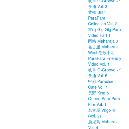
岐阜 G-Groove パ
ラ通 Vol. 3
豊橋 Birth
ParaPara
Collection Vol. 2
富山 Gig Gig Para
Video Part 1
岡崎 Maharaja 0
名古屋 Maharaja
West 巻数不明 1
ParaPara Friendly
Video Vol. 1
岐阜 G-Groove パ
ラ通 Vol. 5
甲府 Paradise
Cafe Vol. 1
長野 King &
Queen Para Para
Fire Vol. 1
名古屋 Virgo 青
(Vol. 2)
鹿児島 Maharaja
Vol. 4