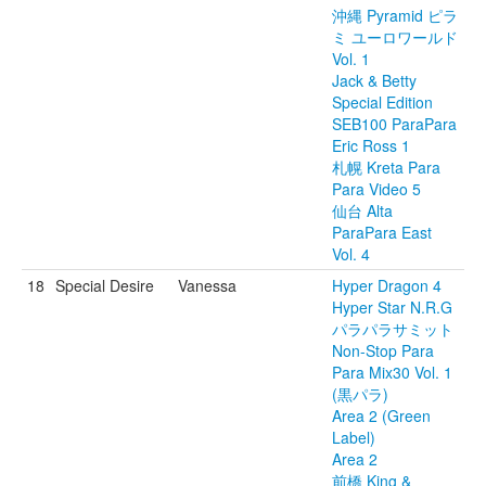
沖縄 Pyramid ピラ
ミ ユーロワールド
Vol. 1
Jack & Betty
Special Edition
SEB100 ParaPara
Eric Ross 1
札幌 Kreta Para
Para Video 5
仙台 Alta
ParaPara East
Vol. 4
18
Special Desire
Vanessa
Hyper Dragon 4
Hyper Star N.R.G
パラパラサミット
Non-Stop Para
Para Mix30 Vol. 1
(黒パラ)
Area 2 (Green
Label)
Area 2
前橋 King &