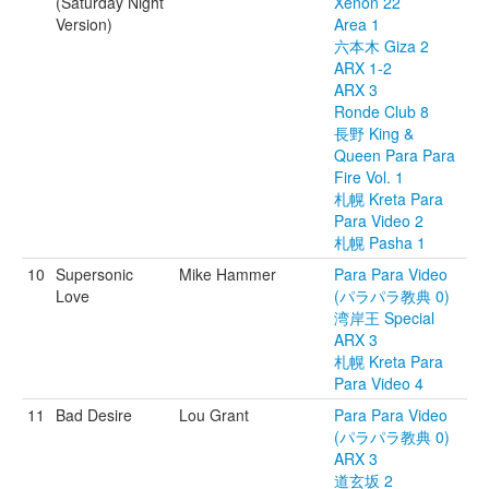
(Saturday Night
Xenon 22
Version)
Area 1
六本木 Giza 2
ARX 1-2
ARX 3
Ronde Club 8
長野 King &
Queen Para Para
Fire Vol. 1
札幌 Kreta Para
Para Video 2
札幌 Pasha 1
10
Supersonic
Mike Hammer
Para Para Video
Love
(パラパラ教典 0)
湾岸王 Special
ARX 3
札幌 Kreta Para
Para Video 4
11
Bad Desire
Lou Grant
Para Para Video
(パラパラ教典 0)
ARX 3
道玄坂 2