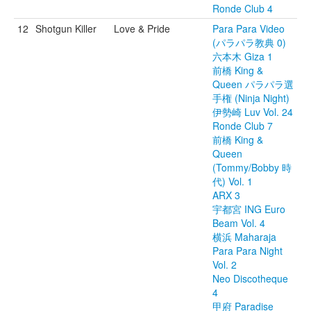
Ronde Club 4
12
Shotgun Killer
Love & Pride
Para Para Video
(パラパラ教典 0)
六本木 Giza 1
前橋 King &
Queen パラパラ選
手権 (Ninja Night)
伊勢崎 Luv Vol. 24
Ronde Club 7
前橋 King &
Queen
(Tommy/Bobby 時
代) Vol. 1
ARX 3
宇都宮 ING Euro
Beam Vol. 4
横浜 Maharaja
Para Para Night
Vol. 2
Neo Discotheque
4
甲府 Paradise