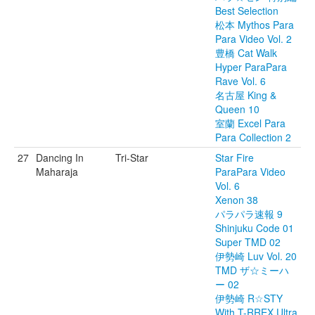
Best Selection
松本 Mythos Para
Para Video Vol. 2
豊橋 Cat Walk
Hyper ParaPara
Rave Vol. 6
名古屋 King &
Queen 10
室蘭 Excel Para
Para Collection 2
27
Dancing In
Tri-Star
Star Fire
Maharaja
ParaPara Video
Vol. 6
Xenon 38
パラパラ速報 9
Shinjuku Code 01
Super TMD 02
伊勢崎 Luv Vol. 20
TMD ザ☆ミーハ
ー 02
伊勢崎 R☆STY
With T-RREX Ultra