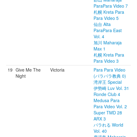
ParaPara Video 7
札幌 Kreta Para
Para Video 5
仙台 Alta
ParaPara East
Vol. 4
旭川 Maharaja
Max 1
札幌 Kreta Para
Para Video 3
19
Give Me The
Victoria
Para Para Video
Night
(パラパラ教典 0)
湾岸王 Special
伊勢崎 Luv Vol. 31
Ronde Club 4
Medusa Para
Para Video Vol. 2
Super TMD 28
ARX 3
パラれる World
Vol. 40