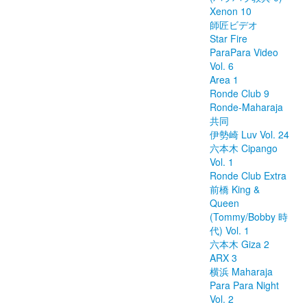
Xenon 10
師匠ビデオ
Star Fire
ParaPara Video
Vol. 6
Area 1
Ronde Club 9
Ronde-Maharaja
共同
伊勢崎 Luv Vol. 24
六本木 Cipango
Vol. 1
Ronde Club Extra
前橋 King &
Queen
(Tommy/Bobby 時
代) Vol. 1
六本木 Giza 2
ARX 3
横浜 Maharaja
Para Para Night
Vol. 2