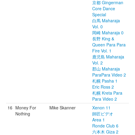
京都 Gingerman
Core Dance
Special
白馬 Maharaja
Vol. 0
岡崎 Maharaja 0
長野 King &
Queen Para Para
Fire Vol. 1
鹿児島 Maharaja
Vol. 2
郡山 Maharaja
ParaPara Video 2
札幌 Pasha 1
Eric Ross 2
札幌 Kreta Para
Para Video 2
16
Money For
Mike Skanner
Xenon 11
Nothing
師匠ビデオ
Area 1
Ronde Club 6
六本木 Giza 2