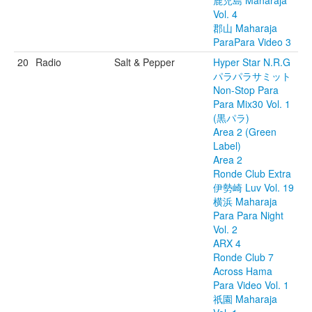
鹿児島 Maharaja
Vol. 4
郡山 Maharaja
ParaPara Video 3
20
Radio
Salt & Pepper
Hyper Star N.R.G
パラパラサミット
Non-Stop Para
Para Mix30 Vol. 1
(黒パラ)
Area 2 (Green
Label)
Area 2
Ronde Club Extra
伊勢崎 Luv Vol. 19
横浜 Maharaja
Para Para Night
Vol. 2
ARX 4
Ronde Club 7
Across Hama
Para Video Vol. 1
祇園 Maharaja