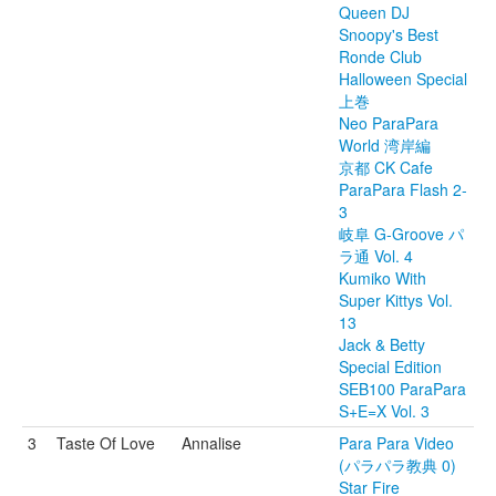
Queen DJ
Snoopy's Best
Ronde Club
Halloween Special
上巻
Neo ParaPara
World 湾岸編
京都 CK Cafe
ParaPara Flash 2-
3
岐阜 G-Groove パ
ラ通 Vol. 4
Kumiko With
Super Kittys Vol.
13
Jack & Betty
Special Edition
SEB100 ParaPara
S+E=X Vol. 3
3
Taste Of Love
Annalise
Para Para Video
(パラパラ教典 0)
Star Fire