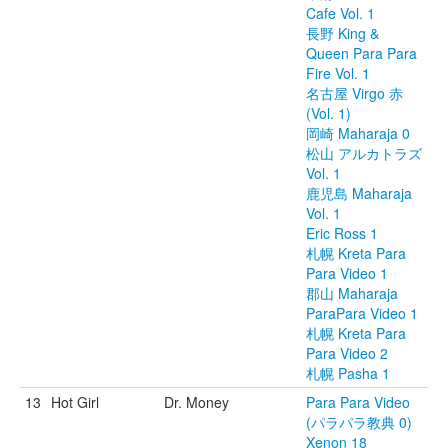
Cafe Vol. 1
長野 King &
Queen Para Para
Fire Vol. 1
名古屋 Virgo 赤
(Vol. 1)
岡崎 Maharaja 0
松山 アルカトラズ
Vol. 1
鹿児島 Maharaja
Vol. 1
Eric Ross 1
札幌 Kreta Para
Para Video 1
郡山 Maharaja
ParaPara Video 1
札幌 Kreta Para
Para Video 2
札幌 Pasha 1
13
Hot Girl
Dr. Money
Para Para Video
(パラパラ教典 0)
Xenon 18