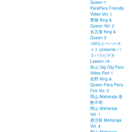
Queen 1
ParaPara Friendly
Video Vol. 1
豊橋 King &
Queen Vol. 2
名古屋 King &
Queen 3
100%ミーハーナ
イト presents パ
ラパラビデオ
Lesson.14
富山 Gig Gig Para
Video Part 1
長野 King &
Queen Para Para
Fire Vol. 2
岡山 Maharaja 巻
数不明
岡山 Maharaja
Vol. 1
鹿児島 Maharaja
Vol. 4
郡山 Maharaja