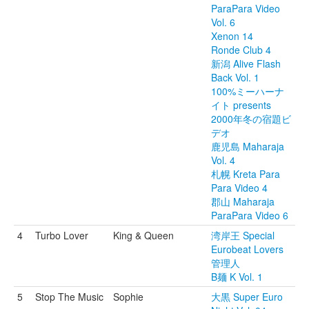
ParaPara Video
Vol. 6
Xenon 14
Ronde Club 4
新潟 Alive Flash
Back Vol. 1
100%ミーハーナ
イト presents
2000年冬の宿題ビ
デオ
鹿児島 Maharaja
Vol. 4
札幌 Kreta Para
Para Video 4
郡山 Maharaja
ParaPara Video 6
4
Turbo Lover
King & Queen
湾岸王 Special
Eurobeat Lovers
管理人
B麺 K Vol. 1
5
Stop The Music
Sophie
大黒 Super Euro