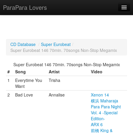
ParaPara Lovers
What is ParaPara?
CD Database
/
Super Eurobeat
/
Super Eurobeat 146 70min. 70songs Non-Stop Megamix
ParaPara Video Database
Super Eurobeat 146 70min. 70songs Non-Stop Megamix
TechPara Video Database
#
Song
Artist
Video
CD Database
1
Everytime You
Trisha
Want
Lesson Database
2
Bad Love
Annalise
Xenon 14
横浜 Maharaja
English
Para Para Night
Vol. 4 -Special
Edition-
ARX 6
前橋 King &