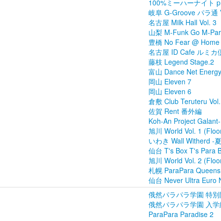
100%ミーハーナイト pre
岐阜 G-Groove パラ通 V
名古屋 Milk Hall Vol. 3
山梨 M-Funk Go M-Para
豊橋 No Fear @ Home Fi
名古屋 ID Cafe ルミカ倶
藤枝 Legend Stage.2
富山 Dance Net Energ
岡山 Eleven 7
岡山 Eleven 6
倉敷 Club Teruteru Vol.
佐賀 Rent 番外編
Koh-An Project Galant-
旭川 World Vol. 1 (Floo
いわき Wall Witherd 
仙台 T's Box T's Para B
旭川 World Vol. 2 (Floo
札幌 ParaPara Queens N
仙台 Never Ultra Euro N
俄然パラパラ学園 特別
俄然パラパラ学園 入学
ParaPara Paradise 2