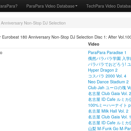
ParaPara?
ParaPara Video Database
TechPara Video Datab
 Anniversary Non-Stop DJ Selection
 Eurobeat 180 Anniversary Non-Stop DJ Selection Disc 1: After Vol.10
Video
o
ParaPara Paradise 1
俄然パラパラ学園 入学
パラパラでおどろう! 
Hyper Dragon 2
コスパラ 2000 Vol. 4
Neo Dance Stadium 2
Club Jah ユーロの塊 Vol
名古屋 Club Gaia Vol. 
名古屋 ID Cafe ルミカ倶
100%ミーハーナイト pre
名古屋 Milk Hall Vol. 2
名古屋 Club Gaia Vol. 
名古屋 ID Cafe ルミカ倶
山梨 M-Funk Go M-Para