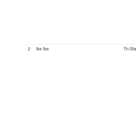
2
Ike Ike
Tri-St