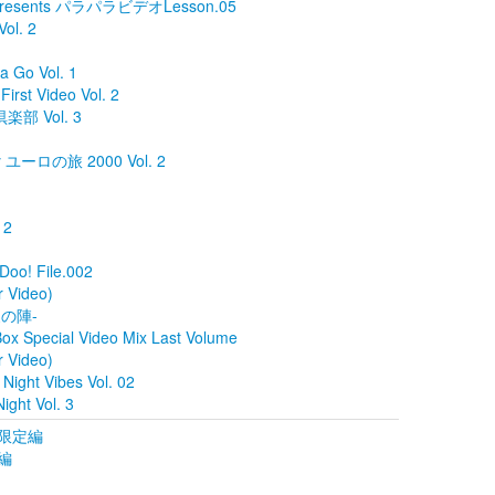
sents パラパラビデオLesson.05
ol. 2
 Go Vol. 1
rst Video Vol. 2
楽部 Vol. 3
y ユーロの旅 2000 Vol. 2
 2
Doo! File.002
r Video)
-夏の陣-
ox Special Video Mix Last Volume
r Video)
ight Vibes Vol. 02
ight Vol. 3
限定編
編