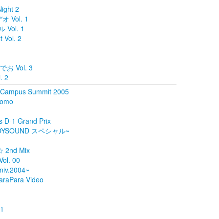
Night 2
オ Vol. 1
ol. 1
 Vol. 2
でお Vol. 3
. 2
ampus Summit 2005
romo
D-1 Grand Prix
OYSOUND スペシャル~
nd Mix
ol. 00
niv.2004~
araPara Video
 1