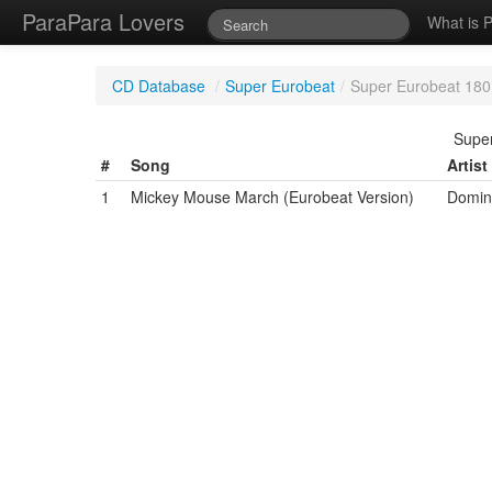
ParaPara Lovers
What is 
CD Database
/
Super Eurobeat
/
Super Eurobeat 180
Super
#
Song
Artist
1
Mickey Mouse March (Eurobeat Version)
Domin