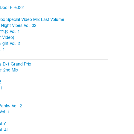
Doo! File.001
ox Special Video Mix Last Volume
ight Vibes Vol. 02
でお Vol. 1
r Video)
ight Vol. 2
. 1
D-1 Grand Prix
nd Mix
5
 1
nic- Vol. 2
ol. 1
. 0
. 4t