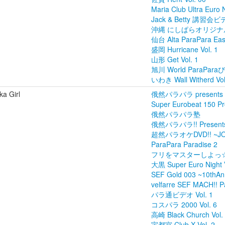
Maria Club Ultra Euro 
Jack & Betty 講習会ビデ
沖縄 にしぱらオリジナル V
仙台 Alta ParaPara East
盛岡 Hurricane Vol. 1
山形 Get Vol. 1
旭川 World ParaParaび
いわき Wall Witherd Vol
a Girl
俄然パラパラ presents C
Super Eurobeat 150 P
俄然パラパラ塾
俄然パラパラ!! Presents 
超然パラオケDVD!! ~J
ParaPara Paradise 2
フリをマスターしよっ☆ 2
大黒 Super Euro Night V
SEF Gold 003 ~10thAn
velfarre SEF MACH!! P
パラ通ビデオ Vol. 1
コスパラ 2000 Vol. 6
高崎 Black Church Vol.
宇都宮 Club X Vol. 2